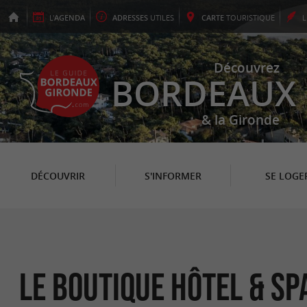
L'
AGENDA
ADRESSES
UTILES
CARTE
TOURISTIQUE
Découvrez
BORDEAUX
& la Gironde
DÉCOUVRIR
S'INFORMER
SE LOGE
Le Boutique Hôtel & S