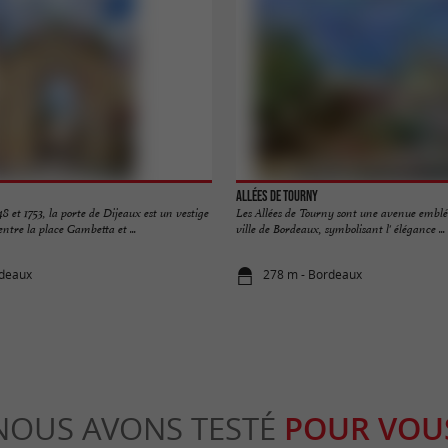
Allées de Tourny
8 et 1753, la porte de Dijeaux est un vestige
Les Allées de Tourny sont une avenue embl
 entre la place Gambetta et ...
ville de Bordeaux, symbolisant l' élégance ...
rdeaux
278 m - Bordeaux
NOUS AVONS TESTÉ
POUR VOU