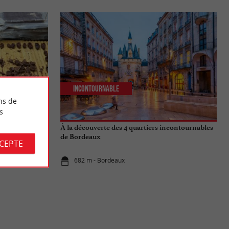
Incontournable
ns de
s
 : Une
À la découverte des 4 quartiers incontournables
eption
de Bordeaux
CCEPTE
682 m - Bordeaux