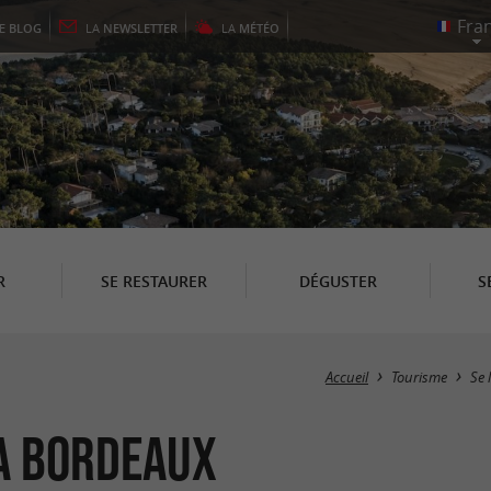
LE
BLOG
LA
NEWSLETTER
LA
MÉTÉO
R
SE RESTAURER
DÉGUSTER
S
Accueil
Tourisme
Se 
pa Bordeaux