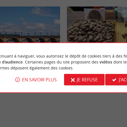
Gourmande
inuant à naviguer, vous autorisez le dépôt de cookies tiers à des fi
 d'audience
. Certaines pages du site proposent des
vidéos
dont le
ormes déposent également des cookies.
t de Pierre à Bordeaux : Tout ce
Festival Showcolat Bordeaux 2026
r vos déplacements de l'été 2026
immersion au pays du cacao d’exc
EN SAVOIR PLUS
JE REFUSE
J'A
rdeaux
682 m - Bordeaux