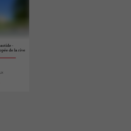
astide -
pée de la rive
ux
s