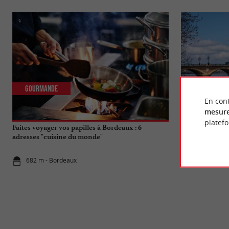
Gourmande
Actualités
En cont
mesure
platef
Faites voyager vos papilles à Bordeaux : 6
Travaux du Pon
adresses "cuisine du monde"
qui change pou
682 m - Bordeaux
682 m - Bo