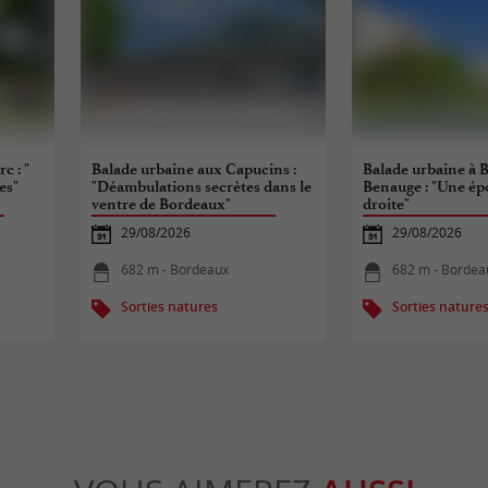
c : "
Balade urbaine aux Capucins :
Balade urbaine à B
es"
"Déambulations secrètes dans le
Benauge : "Une épo
ventre de Bordeaux"
droite"
29/08/2026
29/08/2026
682 m - Bordeaux
682 m - Bordea
Sorties natures
Sorties nature