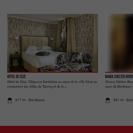
Hôtel de Sèze
Mama Shelter Bord
Hôtel de Sèze, l’élégance bordelaise au cœur de la ville Situé au
Mama Shelter Bordea
croisement des Allées de Tourny et de la ...
cœur de Bordeaux Au
317 m - Bordeaux
381 m - Bo