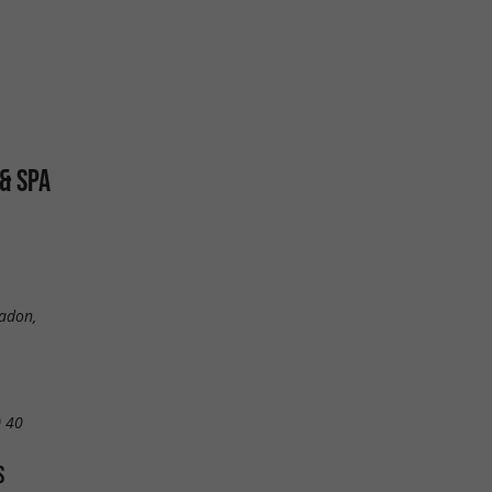
& SPA
adon,
0 40
S