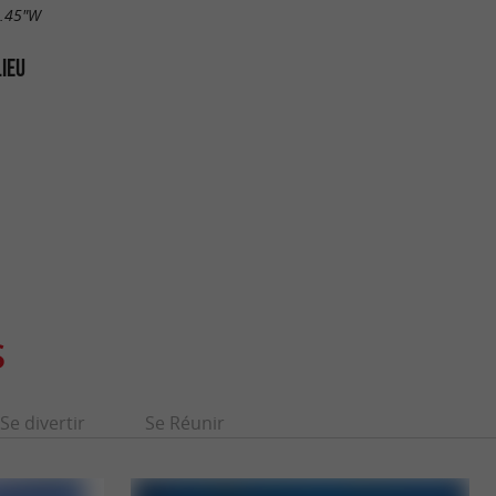
6.45"W
LIEU
S
Se divertir
Se Réunir