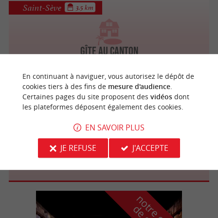
Saint-Sève
3.5 km
Gîte au Canton
En continuant à naviguer, vous autorisez le dépôt de
cookies tiers à des fins de
mesure d'audience
.
Certaines pages du site proposent des
vidéos
dont
Hure
4.5 km
les plateformes déposent également des cookies.
EN SAVOIR PLUS
JE REFUSE
J'ACCEPTE
Gite de Hure
n
o
t
e
c
o
u
p
e
c
o
e
u