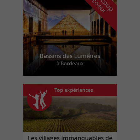
r
d
r
Bassins des Lumières
à Bordeaux
Top expériences
Les villages immanquables de