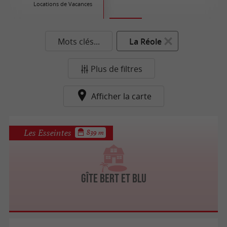
Locations de Vacances
Ré
Mots clés...
La Réole
Plus de filtres
Afficher la carte
Les Esseintes
839 m
Gîte Bert et Blu