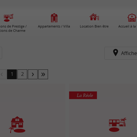
ions de Prestige /
Appartements / Villa
Location Bien être
Accueil à la
tions de Charme
Affiche
1
2
La Réole