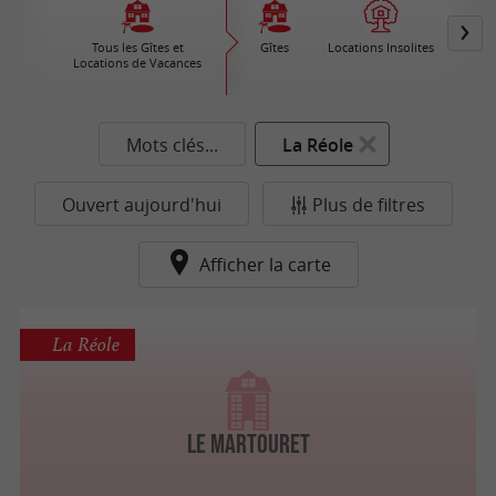
Tous les Gîtes et
Gîtes
Locations Insolites
Vil
Locations de Vacances
Ré
Mots clés...
La Réole
Ouvert aujourd'hui
Plus de filtres
Afficher la carte
La Réole
Le Martouret