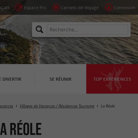
Espace Pro
Carnets de Voyage
Connexion
E DIVERTIR
SE RÉUNIR
TOP EXPÉRIENCES
Masquer la carte
Vacances
Villages de Vacances / Résidences Tourisme
La Réole
La Réole