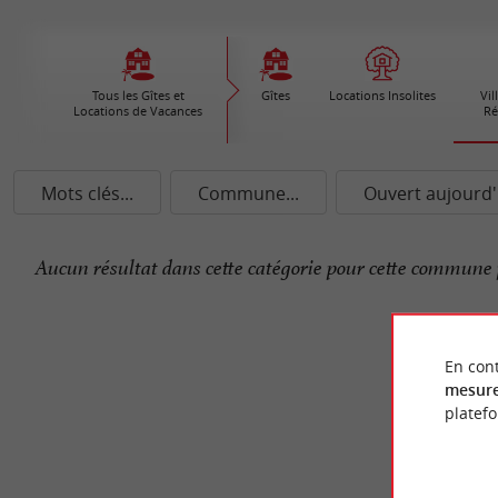
Tous les Gîtes et
Gîtes
Locations Insolites
Vil
Locations de Vacances
Ré
Mots clés...
Commune...
Ouvert aujourd'
Aucun résultat dans cette catégorie pour cette commune 
En cont
mesure
platef