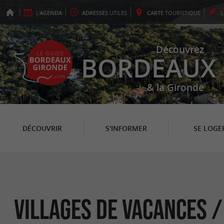
L'
AGENDA
ADRESSES
UTILES
CARTE
TOURISTIQUE
Découvrez
BORDEAUX
& la Gironde
DÉCOUVRIR
S'INFORMER
SE LOGE
Villages de Vacances /