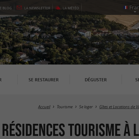
LE
BLOG
LA
NEWSLETTER
LA
MÉTÉO
R
SE RESTAURER
DÉGUSTER
S
Accueil
Tourisme
Se loger
Gîtes et Locations de 
 Résidences Tourisme à 