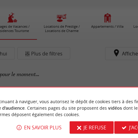
lages de Vacances /
Locations de Prestige /
Appartements / Villa
Lo
sidences Tourisme
Locations de Charme
hui
Plus de filtres
Affiche
pour le moment...
inuant à naviguer, vous autorisez le dépôt de cookies tiers à des fi
 d'audience
. Certaines pages du site proposent des
vidéos
dont le
ormes déposent également des cookies.
EN SAVOIR PLUS
JE REFUSE
J'A