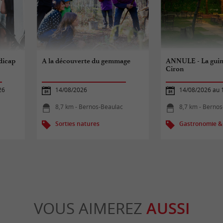
dicap
A la découverte du gemmage
ANNULE - La guin
Ciron
26
14/08/2026
14/08/2026 au 
8,7 km - Bernos-Beaulac
8,7 km - Berno
Sorties natures
Gastronomie &
VOUS AIMEREZ
AUSSI