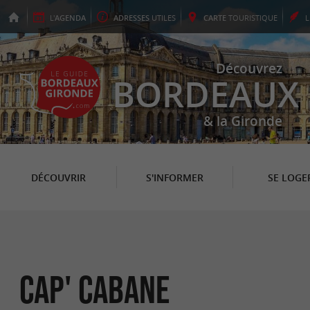
L'
AGENDA
ADRESSES
UTILES
CARTE
TOURISTIQUE
Découvrez
BORDEAUX
& la Gironde
DÉCOUVRIR
S'INFORMER
SE LOGE
Cap' Cabane