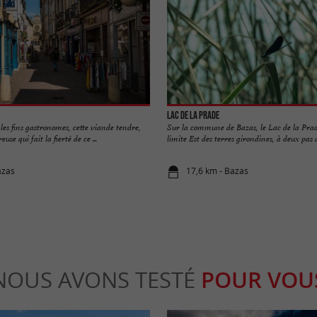
Lac de la Prade
les fins gastronomes, cette viande tendre,
Sur la commune de Bazas, le Lac de la Prade
use qui fait la fierté de ce ...
limite Est des terres girondines, à deux pas du
azas
17,6 km - Bazas
NOUS AVONS TESTÉ
POUR VOU