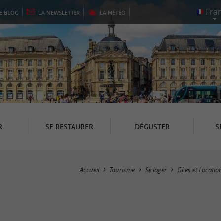
LE
BLOG
LA
NEWSLETTER
LA
MÉTÉO
R
SE RESTAURER
DÉGUSTER
S
Accueil
Tourisme
Se loger
Gîtes et Locati