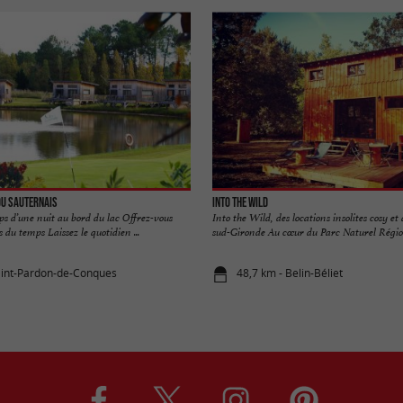
du Sauternais
Into the Wild
s d’une nuit au bord du lac Offrez-vous
Into the Wild, des locations insolites cosy e
du temps Laissez le quotidien ...
sud-Gironde Au cœur du Parc Naturel Régiona
aint-Pardon-de-Conques
48,7 km - Belin-Béliet