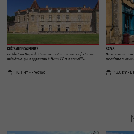
Château de Cazeneuve
Bazas
Le Château Royal de Cazeneuve est une ancienne forteresse
Bazas évoque, pour 
médiévale, qui a appartenu à Henri IV et a accueilli ...
succulente et savoure
10,1 km - Préchac
13,0 km - B