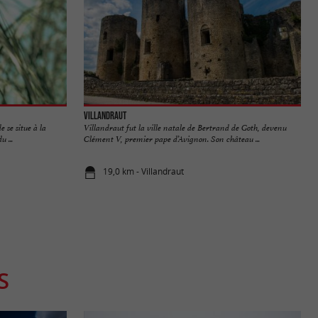
Villandraut
 se situe à la
Villandraut fut la ville natale de Bertrand de Goth, devenu
 ...
Clément V, premier pape d’Avignon. Son château ...
19,0 km - Villandraut
S