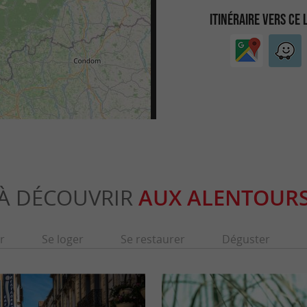
ITINÉRAIRE VERS CE 
À DÉCOUVRIR
AUX ALENTOUR
r
Se loger
Se restaurer
Déguster