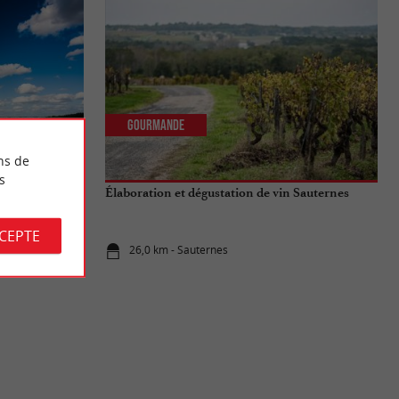
Gourmande
ns de
s
 Escapade dans
Élaboration et dégustation de vin Sauternes
CCEPTE
26,0 km - Sauternes