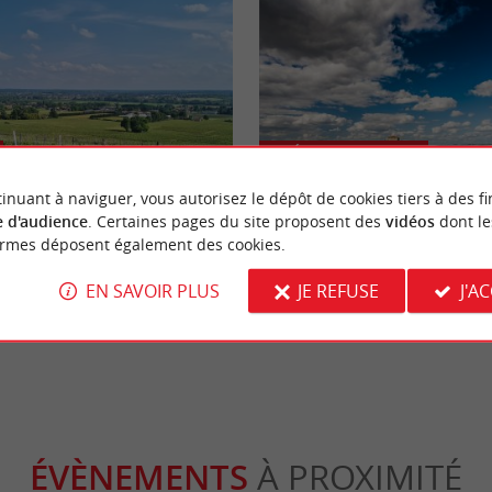
Séjours / Weekend
inuant à naviguer, vous autorisez le dépôt de cookies tiers à des fi
 d'audience
. Certaines pages du site proposent des
vidéos
dont le
s randonnées de Gironde
Vacances originales en Gironde :
ormes déposent également des cookies.
le Sauternais et le sud-Gironde
EN SAVOIR PLUS
JE REFUSE
J'A
azas
26,0 km - Sauternes
ÉVÈNEMENTS
À PROXIMITÉ