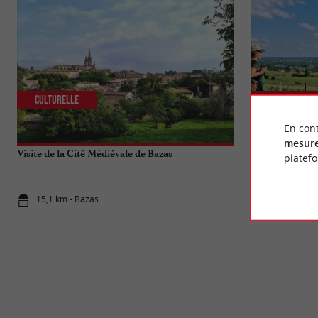
Culturelle
Sportive
En cont
mesure
Visite de la Cité Médiévale de Bazas
Les plus belle
platef
15,1 km - Bazas
15,1 km - B