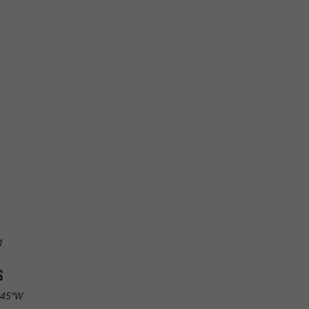
1
S
.45"W