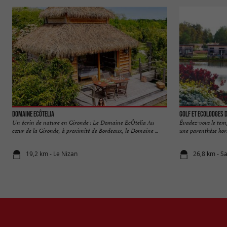
Domaine EcÔtelia
Golf et Ecolodges 
Un écrin de nature en Gironde : Le Domaine EcÔtelia Au
Évadez-vous le temp
cœur de la Gironde, à proximité de Bordeaux, le Domaine ...
une parenthèse hors 
19,2 km - Le Nizan
26,8 km - S