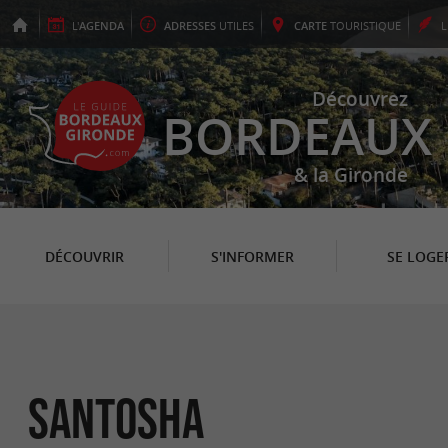
L'
AGENDA
ADRESSES
UTILES
CARTE
TOURISTIQUE
Découvrez
BORDEAUX
& la Gironde
DÉCOUVRIR
S'INFORMER
SE LOGE
Santosha