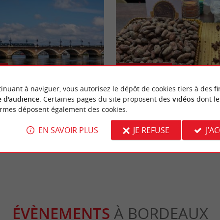
Gourmande
inuant à naviguer, vous autorisez le dépôt de cookies tiers à des fi
 d'audience
. Certaines pages du site proposent des
vidéos
dont le
t de Pierre à Bordeaux : Tout ce
Festival Showcolat Bordeaux 2026
ormes déposent également des cookies.
r vos déplacements de l'été 2026
immersion au pays du cacao d’exc
EN SAVOIR PLUS
JE REFUSE
J'A
rdeaux
510 m - Bordeaux
ÉVÈNEMENTS
À BORDEAUX