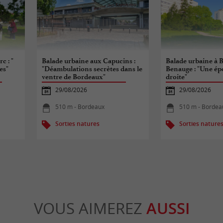
c : "
Balade urbaine aux Capucins :
Balade urbaine à B
es"
"Déambulations secrètes dans le
Benauge : "Une épo
ventre de Bordeaux"
droite"
29/08/2026
29/08/2026
510 m - Bordeaux
510 m - Bordea
Sorties natures
Sorties nature
VOUS AIMEREZ
AUSSI