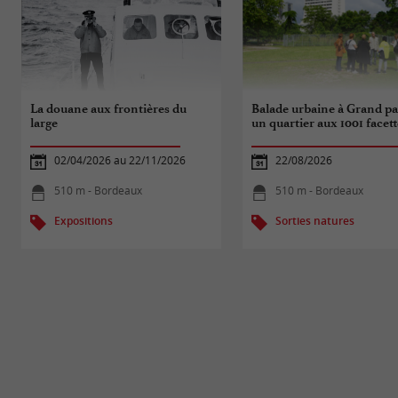
La douane aux frontières du
Balade urbaine à Grand par
large
un quartier aux 1001 facett
02/04/2026 au 22/11/2026
22/08/2026
510 m - Bordeaux
510 m - Bordeaux
Expositions
Sorties natures