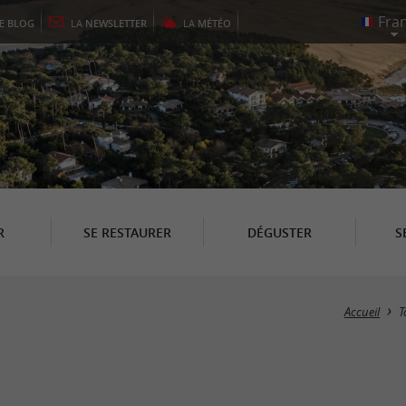
LE
BLOG
LA
NEWSLETTER
LA
MÉTÉO
R
SE RESTAURER
DÉGUSTER
S
Accueil
T