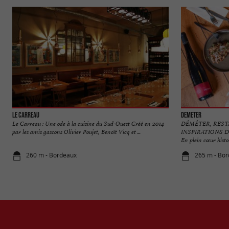
Le Carreau
Demeter
Le Carreau : Une ode à la cuisine du Sud-Ouest Créé en 2014
DÉMÉTER, RES
par les amis gascons Olivier Poujet, Benoît Vicq et ...
INSPIRATIONS 
En plein cœur histor
260 m - Bordeaux
265 m - Bo