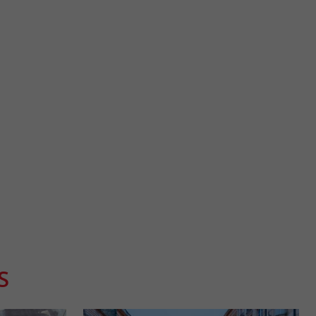
Rue Sainte-Catherine
iques de Bordeaux,
La Rue Sainte-Catherine à Bordeaux est une artère
, ...
emblématique, mondialement reconnue comme la plus longue
rue ...
170 m - Bordeaux
S