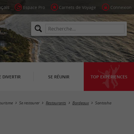
Espace Pro
Carnets de Voyage
Connexion
E DIVERTIR
SE RÉUNIR
TOP EXPÉRIENCES
ourisme
Se restaurer
Restaurants
Bordeaux
Santosha