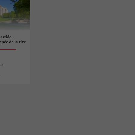
astide -
pée de la rive
ux
s