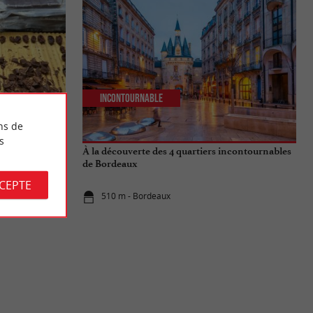
Incontournable
ns de
s
 : Une
À la découverte des 4 quartiers incontournables
eption
de Bordeaux
CCEPTE
510 m - Bordeaux