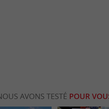
Grosse Cloche
 à Bordeaux, dont le nom complet est Église
Voilà un incontournable des sites emblémat
nçois-Xavier, est un édifice ...
la Grosse Cloche ! Située à la Porte Saint-Éloi
rdeaux
168 m - Bordeaux
NOUS AVONS TESTÉ
POUR VOU