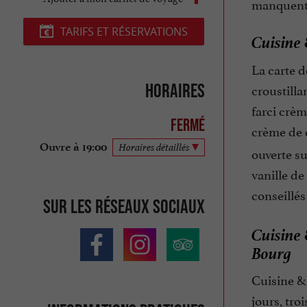
manquent 
TARIFS ET RÉSERVATIONS
Cuisine 
La carte d
croustilla
Horaires
farci crèm
Fermé
crème de 
Ouvre à 19:00
Horaires détaillés
ouverte su
vanille d
conseillé
Sur les réseaux sociaux
Cuisine 
Bourg
Cuisine & 
jours, tro