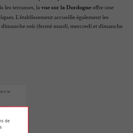
les terrasses, la
offre une
vue sur la Dordogne
iquer. L'établissement accueille également les
u dimanche soir (fermé mardi, mercredi et dimanche
ern le
 avons
ns de
hoix des
s
prix