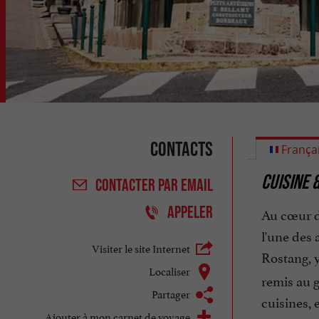
Contacts
França
CUISINE 
CONTACTER
PAR EMAIL
APPELER
Au cœur d
l'une des 
Visiter le site Internet
Rostang, 
Localiser
remis au g
Partager
cuisines, 
Ajouter à mon carnet de voyage