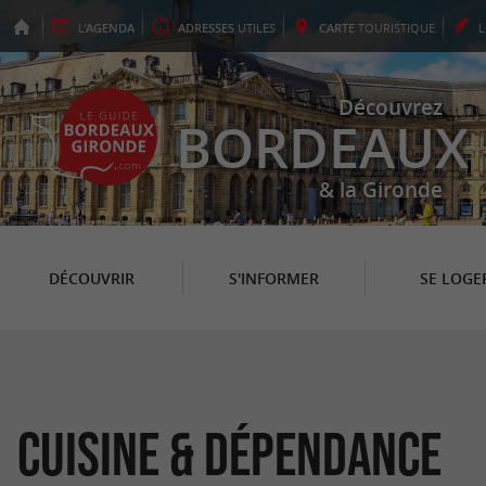
L'
AGENDA
ADRESSES
UTILES
CARTE
TOURISTIQUE
Découvrez
BORDEAUX
& la Gironde
DÉCOUVRIR
S'INFORMER
SE LOGE
Cuisine & Dépendance