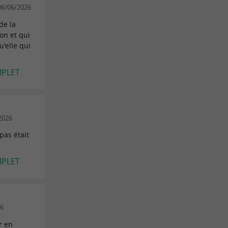
 06/06/2026
de la
on et qui
u'elle qui
MPLET
2026
pas était
MPLET
26
r en