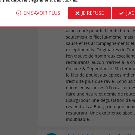
ormes déposent également des cookies.
étaient excellents. Nous étions ins
 avis
terrasse, avec vue sur l'estuaire de
EN SAVOIR PLUS
JE REFUSE
J'A
Gironde. Mais le point fort était s
conteste la qualité des mets. Ma fi
avons opté pour le filet de bœuf.
seulement le filet lui-même, mais 
sauce et les accompagnements ét
exceptionnels. Originaires de Fran
l'on trouve de nombreux excellent
restaurants, aucun n'arrive à la ch
Cuisine & Dépendance. Ma femme 
le filet de poulet aux épices indie
s'est dite plus que ravie. Conclusi
étions en vacances à Fouras et de
faire une heure et demie de route
Bourg (pour une dégustation de vi
reviendrais à Bourg rien que pour
restaurant. Une expérience abso
inoubliable.