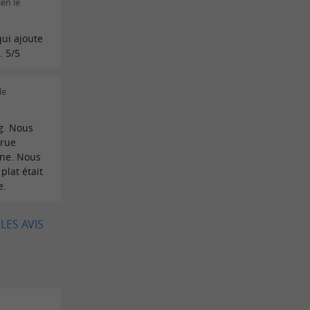
en le
qui ajoute
. 5/5
le
g. Nous
 rue
gne. Nous
 plat était
e.
LES AVIS