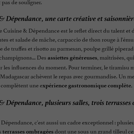
pas de souligner.
& Dépendance, une carte créative et saisonniè
e Cuisine & Dépendance est le reflet direct du talent et d
ntes et salade de mâche, carpaccio de thon rouge à l'ému
e de truffes et risotto au parmesan, poulpe grillé pipera
champignons... Des
, maîtrisées, qu
assiettes généreuses
r les influences du moment. Pour terminer, le tiramisu min
e Madagascar achèvent le repas avec gourmandise. Un me
s complètent une e
xpérience gastronomique complète.
& Dépendance, plusieurs salles, trois terrasses
Dépendance, c'est aussi un cadre exceptionnel : plusieu
is
dont une sous un grand tilleul ce
terrasses
ombragées