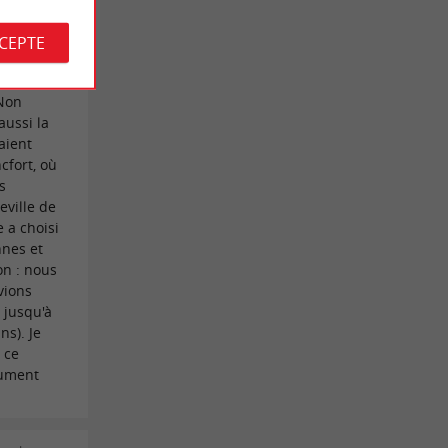
tallés en
 la
CCEPTE
ans
lle et moi
 Non
aussi la
aient
cfort, où
s
eville de
a choisi
nnes et
on : nous
vions
 jusqu'à
ns). Je
 ce
lument