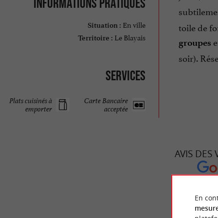
Informations pratiques
subtilemen
En ville
toile de f
Situation :
Le Blayais
Territoire :
e
groupes
soir). Rés
Services
Plats cuisinés à
Carte Bancaire
emporter
acceptée
AVIS DES
CUISINE &
En cont
mesure