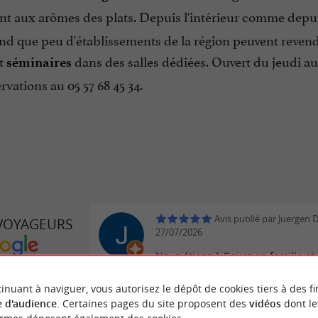
t aux arômes des plats. Depuis l'intérieur comme depuis 
ond que peu d'établissements de la région peuvent revend
t
dans des salles dédiées. Ouvert du jeudi a
séminaires
ervations au 05 57 68 45 34.
Avis publié par Juergen D
 VOYAGEURS
27/07/2026
Nous étions à Bourg en famille et
 DÉPENDANCE
déjeuné au restaurant Cuisine &
Dépendance. Le service était très
inuant à naviguer, vous autorisez le dépôt de cookies tiers à des fi
chaleureux et attentionné, et le c
 d'audience
. Certaines pages du site proposent des
vidéos
dont le
plats ainsi que le rapport qualité-