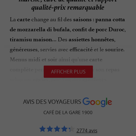
qualité-prix remarquable
La
change au fil des
:
carte
saisons
panna cotta
,
,
de mozzarella di bufala
confit de porc Duroc
… Des
,
tiramisu maison
assiettes honnêtes
, servies avec
et le
.
généreuses
efficacité
sourire
ainsi qu'une
Menus midi et soir
carte
permettent de composer son
complète
repas
AFFICHER PLUS
selon ses
, avec l'un des
envies
meilleurs
de la
et de
rapports qualité-prix
rive droite
l'
. Pour accompagner le
,
Entre-deux-Mers
repas
AVIS DES VOYAGEURS
une belle
au
sélection de vins de la région
CAFÉ DE LA GARE 1900
ou à la
fait de cet
verre
bouteille
établissement
une
pour les
référence reconnue
amateurs de
2774 avis