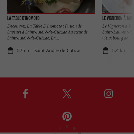
La Table d'Inomoto
Le Vigneron à Tab
Découvrez La Table D'Inomoto : Fusion de
Le Vigneron à Tab
Saveurs à Saint-André-de-Cubzac Au cœur de
Saint-Laurent-d'A
Saint-André-de-Cubzac, La ...
vieux bourg de ...
575 m - Saint-André-de-Cubzac
5,4 km - S