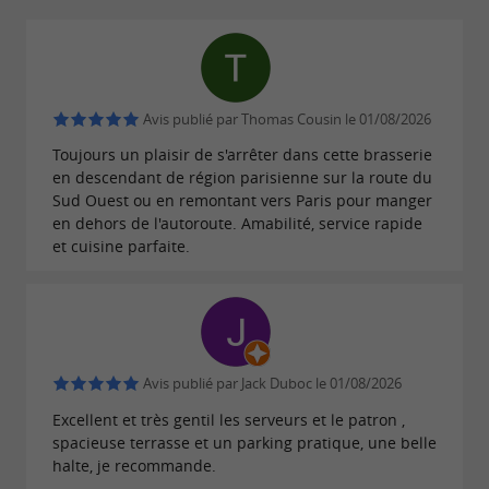
.
vins girondins
Café de la Gare 1900, bar à vins,
Avis publié par Thomas Cousin le 01/08/2026
terrasse et accueil tous publics à deux
Toujours un plaisir de s'arrêter dans cette brasserie
pas de Bordeaux
en descendant de région parisienne sur la route du
Sud Ouest ou en remontant vers Paris pour manger
Dès
, le
devient l'un
18h
Café de la Gare 1900
en dehors de l'autoroute. Amabilité, service rapide
et cuisine parfaite.
des
de
bars à vins les plus courus
Saint-André-
:
,
,
de-Cubzac
planches à partager
vins au verre
au
ou en
ambiance détendue
comptoir
. Ouvert
,
,
terrasse
7 jours sur 7
midi et soir
Avis publié par Jack Duboc le 01/08/2026
l'
accueille
—
établissement
familles
menu
Excellent et très gentil les serveurs et le patron ,
et
disponibles —,
enfant
chaises bébé
groupes
spacieuse terrasse et un parking pratique, une belle
halte, je recommande.
, et dispose d'un
jusqu'à 20 personnes
parking