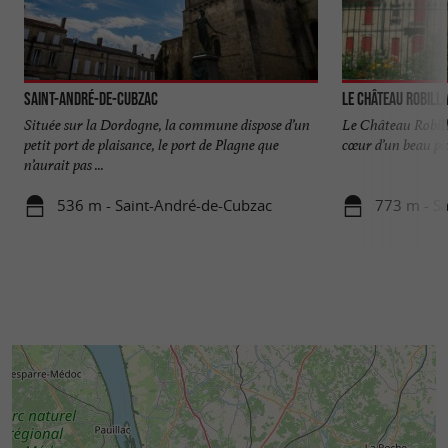
Saint-André-de-Cubzac
Le Château Robill
Située sur la Dordogne, la commune dispose d’un
Le Château Robill
petit port de plaisance, le port de Plagne que
cœur d’un beau pa
n’aurait pas ...
536 m - Saint-André-de-Cubzac
773 m - S