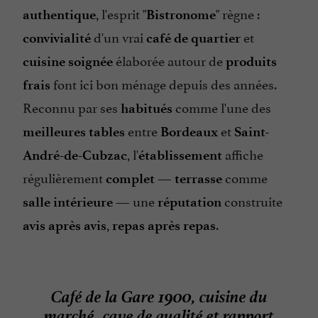
, l'esprit "
" règne :
authentique
Bistronome
d'un vrai
et
convivialité
café de quartier
élaborée autour de
cuisine soignée
produits
font ici bon ménage depuis des années.
frais
Reconnu par ses
comme l'une des
habitués
entre
et
meilleures tables
Bordeaux
Saint-
, l'
affiche
André-de-Cubzac
établissement
régulièrement
—
comme
complet
terrasse
— une
construite
salle intérieure
réputation
,
.
avis après avis
repas après repas
Café de la Gare 1900, cuisine du
marché, cave de qualité et rapport