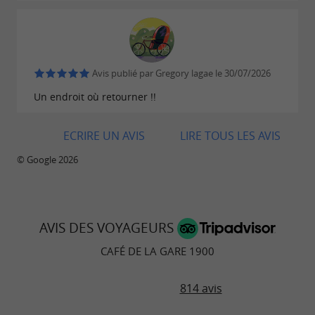
, d'un
, du
privé de 25 places
accès handicapés
et accepte les
. Une
wifi
animaux
adresse
,
et
, à seulement
complète
accessible
reconnue
Avis publié par Gregory lagae le 30/07/2026
quelques minutes de
.
Bordeaux
Réservations
Un endroit où retourner !!
.
au 05 57 43 37 70
ECRIRE UN AVIS
LIRE TOUS LES AVIS
© Google 2026
AVIS DES VOYAGEURS
CAFÉ DE LA GARE 1900
814 avis