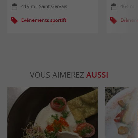
419 m - Saint-Gervais
464 m -
Evènements sportifs
Evèneme
VOUS AIMEREZ
AUSSI