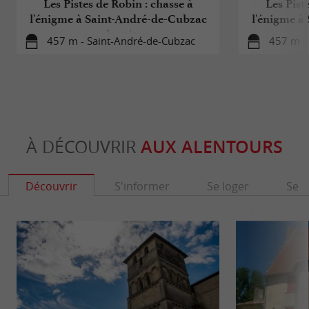
Les Pistes de Robin : chasse à
Les Pist
l'énigme à Saint-André-de-Cubzac
l'énigme à
pour les 3/5 ans
p
457 m - Saint-André-de-Cubzac
457 m -
À DÉCOUVRIR
AUX ALENTOURS
Découvrir
S'informer
Se loger
Se r