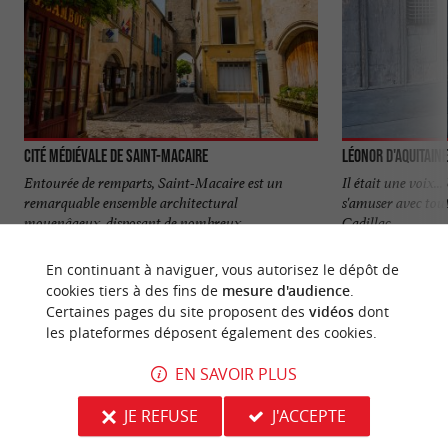
Cité médiévale de Saint-Macaire
Léonor d'Aquitaine
Entourée de remparts, Saint-Macaire est un
Il était une voix.
remarquable ensemble architectural
s'amuser avec tout
moyenâgeux, disposant de nombreux ...
Cadillac, ...
2,2 km - Saint-Macaire
3,4 km - C
En continuant à naviguer, vous autorisez le dépôt de
cookies tiers à des fins de
mesure d'audience
.
Certaines pages du site proposent des
vidéos
dont
les plateformes déposent également des cookies.
EN SAVOIR PLUS
NOUS AVONS TESTÉ
POUR VOUS
JE REFUSE
J'ACCEPTE