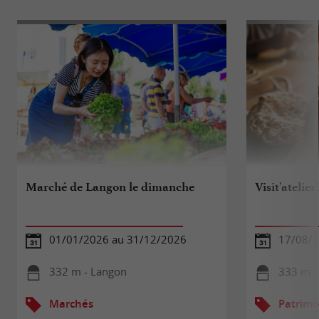
Marché de Langon le dimanche
Visit'atelie
01/01/2026 au 31/12/2026
17/08/
332 m - Langon
333 m -
Marchés
Patrimo