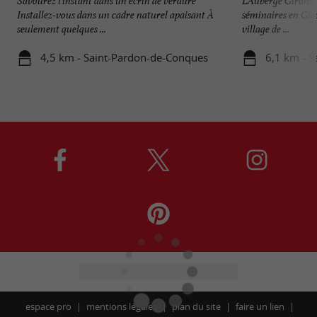
Savourez l’instant dans un écrin de verdure
L’Auberge Girondin
Installez-vous dans un cadre naturel apaisant À
séminaires en Gir
seulement quelques ...
village de ...
4,5 km - Saint-Pardon-de-Conques
6,1 km - S
espace pro
mentions légales
plan du site
faire un lien