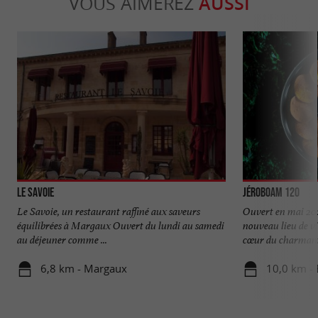
VOUS AIMEREZ
AUSSI
Le Savoie
Jéroboam 120
Le Savoie, un restaurant raffiné aux saveurs
Ouvert en mai 202
équilibrées à Margaux Ouvert du lundi au samedi
nouveau lieu de vie
au déjeuner comme ...
cœur du charmant 
6,8 km - Margaux
10,0 km -