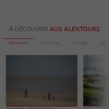
À DÉCOUVRIR
AUX ALENTOURS
Découvrir
S'informer
Se loger
Se r