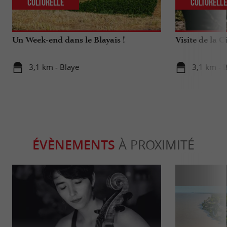
Culturelle
Culturell
Un Week-end dans le Blayais !
Visite de la C
3,1 km - Blaye
3,1 km - 
ÉVÈNEMENTS
À PROXIMITÉ