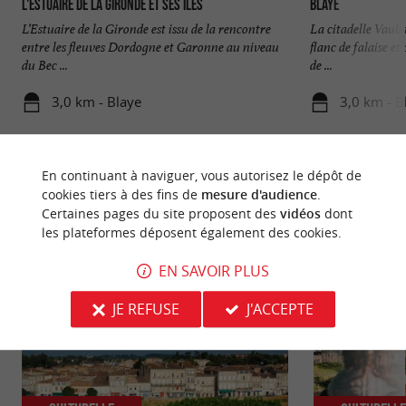
L'Estuaire de la Gironde et ses îles
Blaye
L’Estuaire de la Gironde est issu de la rencontre
La citadelle Vauban
entre les fleuves Dordogne et Garonne au niveau
flanc de falaise e
du Bec ...
de ...
3,0 km - Blaye
3,0 km - B
En continuant à naviguer, vous autorisez le dépôt de
cookies tiers à des fins de
mesure d'audience
.
Certaines pages du site proposent des
vidéos
dont
les plateformes déposent également des cookies.
NOUS AVONS TESTÉ
POUR VOUS
EN SAVOIR PLUS
JE REFUSE
J'ACCEPTE