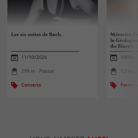
Les six suites de Bach.
Mémoire de 
la Géologie 
du Blayais
11/10/2026
19/08/
299 m - Plassac
1,5 km -
Concerts
Patrimo