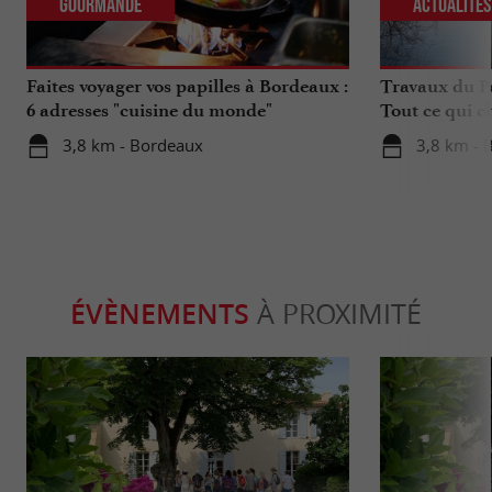
Gourmande
Actualité
Faites voyager vos papilles à Bordeaux :
Travaux du Po
6 adresses "cuisine du monde"
Tout ce qui c
déplacements 
3,8 km - Bordeaux
3,8 km - 
ÉVÈNEMENTS
À PROXIMITÉ