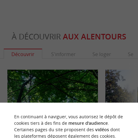
À DÉCOUVRIR
AUX ALENTOURS
Découvrir
S'informer
Se loger
Se r
En continuant à naviguer, vous autorisez le dépôt de
cookies tiers à des fins de
mesure d'audience
.
Certaines pages du site proposent des
vidéos
dont
les plateformes déposent également des cookies.