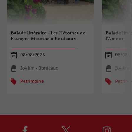
Balade littéraire - Les Héroïnes de
Balade litté
François Mauriac à Bordeaux
l'Amour
08/08/2026
08/08/
3,4 km - Bordeaux
3,4 km 
Patrimoine
Patrimo