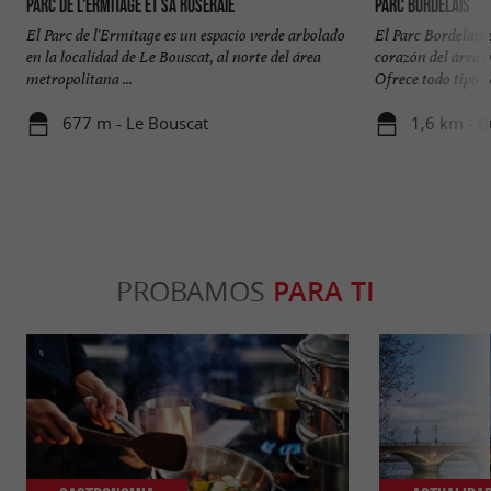
Parc de l'Ermitage et sa roseraie
Parc Bordelais
El Parc de l'Ermitage es un espacio verde arbolado
El Parc Bordelais 
en la localidad de Le Bouscat, al norte del área
corazón del área 
metropolitana ...
Ofrece todo tipo de
677 m - Le Bouscat
1,6 km - 
PROBAMOS
PARA TI