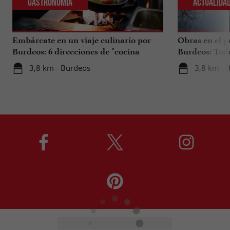
Gastronomia
Actualida
Embárcate en un viaje culinario por
Obras en el p
Burdeos: 6 direcciones de "cocina
Burdeos: Tod
internacional"
tus viajes en 
3,8 km - Burdeos
3,8 km - 