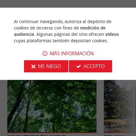
Al continuar navegando, autoriza al depósito de
cookies de terceros con fines de
medición de
PARA DESCUBRIR
ALREDEDOR
audiencia
. Algunas páginas del sitio ofrecen
vídeos
cuyas plataformas también depositan cookies.
MÁS INFORMACIÓN
Descubrir
Información
Alojamiento
ME NIEGO
ACCEPTO