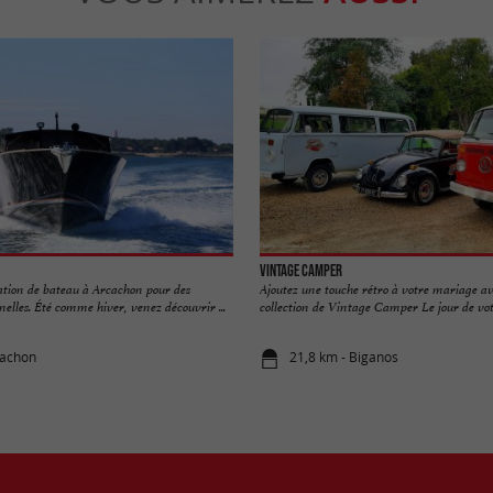
Vintage Camper
ation de bateau à Arcachon pour des
Ajoutez une touche rétro à votre mariage ave
elles. Été comme hiver, venez découvrir ...
collection de Vintage Camper Le jour de votr
cachon
21,8 km - Biganos