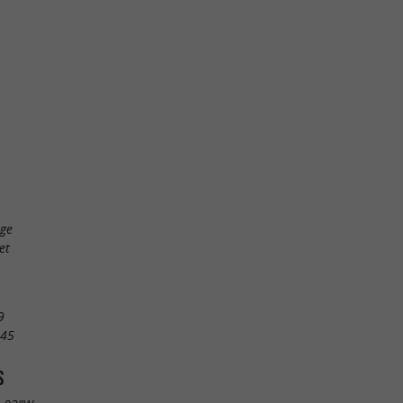
age
et
9
 45
S