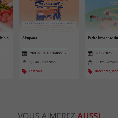
ir bio
Akupana
Petite brocante d
29/08/2026 au 30/08/2026
09/08/2026
3,5 km - Arcachon
3,5 km - Arcac
Festivals
Brocantes, Vide
VOUS AIMEREZ
AUSSI