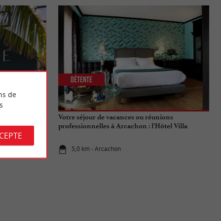
Détente
ns de
s
ux pas des
Votre séjour de vacances ou réunions
professionnelles à Arcachon : l’Hôtel Villa
CCEPTE
Lamartine
5,0 km - Arcachon