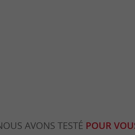
Plage de la Vigne
est plus intimiste que les autres plages du
La Plage de la Vigne est à proximité du p
use, c'est la moins facile ...
C'est une petite plage familiale qui est au bor
ge-Cap-Ferret
2,2 km - Lège-Cap-Ferret
NOUS AVONS TESTÉ
POUR VOU