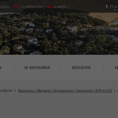
LE
BLOG
LA
NEWSLETTER
LA
MÉTÉO
R
SE RESTAURER
DÉGUSTER
S
e Réunir
Réceptions / Mariages / Anniversaires / Seminaires / EVJF et EVG