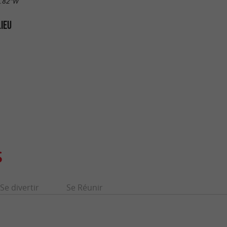
7.82"W
LIEU
S
Se divertir
Se Réunir