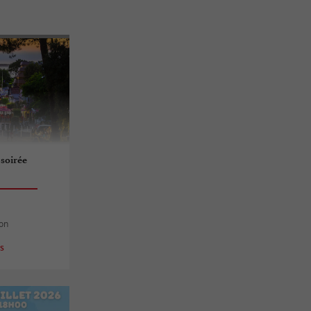
 soirée
hon
es