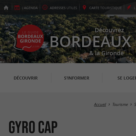
L'
AGENDA
ADRESSES
UTILES
CARTE
TOURISTIQUE
Découvrez
BORDEAUX
& la Gironde
DÉCOUVRIR
S'INFORMER
SE LOGE
Accueil
Tourisme
S
GYRO CAP