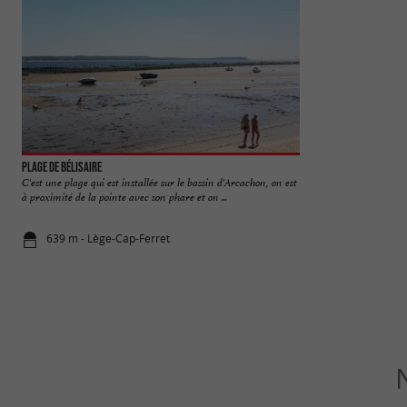
Plage de Bélisaire
Plage des Dunes
C'est une plage qui est installée sur le bassin d'Arcachon, on est
La plage des Dunes 
à proximité de la pointe avec son phare et on ...
Cap Ferret et pour ca
639 m - Lège-Cap-Ferret
1,8 km - Lè