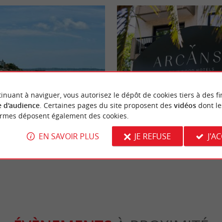
Séjours / Weekend
inuant à naviguer, vous autorisez le dépôt de cookies tiers à des fi
 d'audience
. Certaines pages du site proposent des
vidéos
dont le
ormes déposent également des cookies.
belle destination iodée !
Arcanse, un hôtel 3* lifestyle à de
plages à Arcachon
EN SAVOIR PLUS
JE REFUSE
J'A
cachon
5,0 km - Arcachon