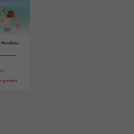
u Moulleau
hon
s greniers