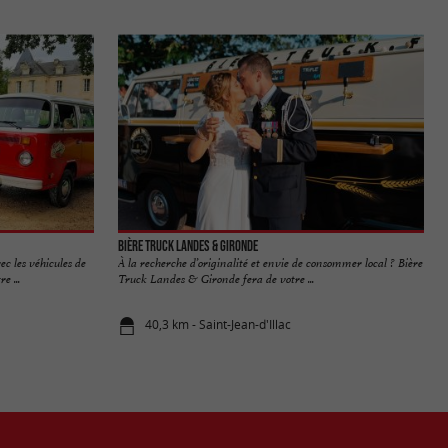
Bière Truck Landes & Gironde
c les véhicules de
À la recherche d’originalité et envie de consommer local ? Bière
e ...
Truck Landes & Gironde fera de votre ...
40,3 km - Saint-Jean-d'Illac