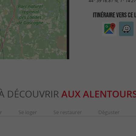
44° 39'16.81"N, 1° 14'2
ITINÉRAIRE VERS CE 
À DÉCOUVRIR
AUX ALENTOUR
r
Se loger
Se restaurer
Déguster