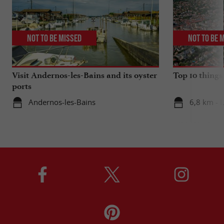
Not to be missed
Not to be 
Visit Andernos-les-Bains and its oyster
Top 10 things
ports
Andernos-les-Bains
6,8 km - 