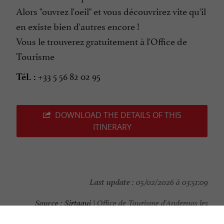
Alors "ouvrez l'oeil" et vous découvrirez vite qu'il
en existe bien d'autres encore !
Vous le trouverez gratuitement à l'Office de
Tourisme
+33 5 56 82 02 95
Tél. :
DOWNLOAD THE DETAILS OF THIS
ITINERARY
Last update :
05/02/2026 à 03:51:09
Source :
Sirtaqui
| Office de Tourisme d'Andernos les
Bains