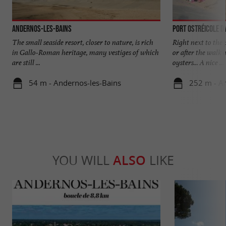
Andernos-les-Bains
Port Ostréicole d
The small seaside resort, closer to nature, is rich
Right next to the
in Gallo-Roman heritage, many vestiges of which
or after the walk 
are still ...
oysters... A nice ...
54 m - Andernos-les-Bains
252 m - A
YOU WILL
ALSO
LIKE