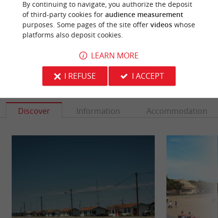
By continuing to navigate, you authorize the deposit
Photo credit :
@Sirtaqui Cf. Office de Tourisme
of third-party cookies for
audience measurement
purposes. Some pages of the site offer
videos
whose
d'Andernos les Bains
platforms also deposit cookies.
LEARN MORE
I REFUSE
I ACCEPT
YOU WILL LIKE
ALSO
Discover
Information
Accommodation