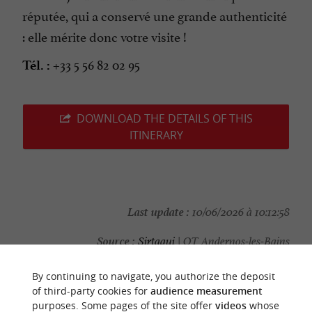
réputée, qui a conservé une grande authenticité
: elle mérite donc votre visite !
+33 5 56 82 02 95
Tél. :
DOWNLOAD THE DETAILS OF THIS
ITINERARY
Last update :
10/06/2026 à 10:12:58
Source :
Sirtaqui
| OT Andernos-les-Bains
Photo credit :
@Sirtaqui Cf. OT Andernos-les-Bains
By continuing to navigate, you authorize the deposit
of third-party cookies for
audience measurement
purposes. Some pages of the site offer
videos
whose