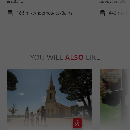
are still ...
basin. It unfolds wi
186 m - Andernos-les-Bains
442 m - A
YOU WILL
ALSO
LIKE