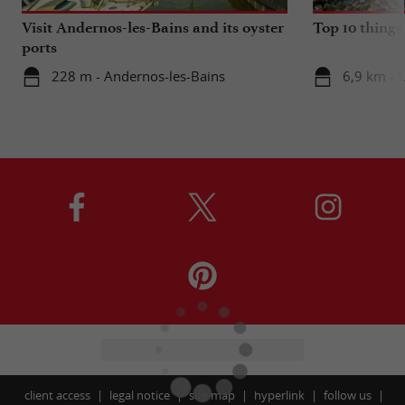
Visit Andernos-les-Bains and its oyster
Top 10 things
ports
228 m - Andernos-les-Bains
6,9 km - 
client access
legal notice
site map
hyperlink
follow us