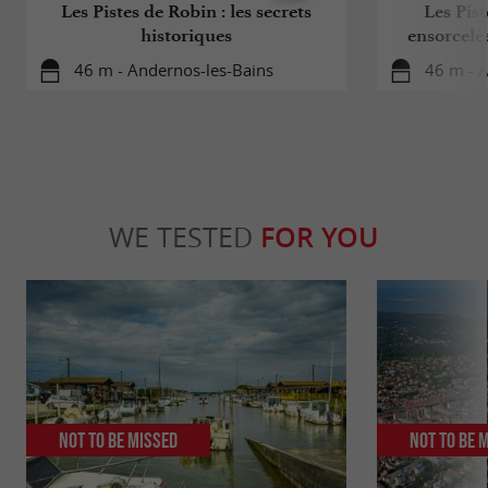
Les Pistes de Robin : les secrets
Les Pist
historiques
ensorcelé
46 m - Andernos-les-Bains
46 m - 
WE TESTED
FOR YOU
Not to be missed
Not to be 