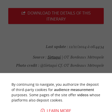
DOWNLOAD THE DETAILS OF THIS
ITINERARY
Last update :
12/11/2024 à 08:44:34
Source :
Sirtaqui
| OT Bordeaux Métropole
Photo credit :
@Sirtaqui Cf. OT Bordeaux Métropole
By continuing to navigate, you authorize the deposit
of third-party cookies for
audience measurement
YOU WILL LIKE
ALSO
purposes. Some pages of the site offer
videos
whose
platforms also deposit cookies.
Discover
Information
Accommodation
LEARN MORE