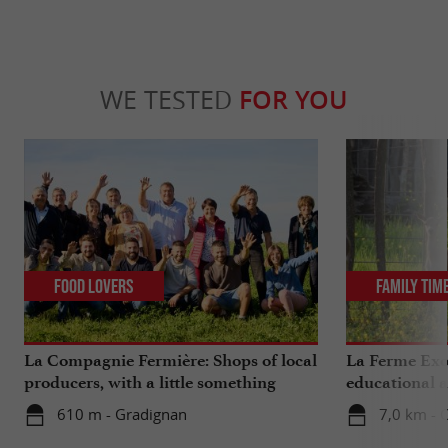
WE TESTED
FOR YOU
Food Lovers
Family Tim
La Compagnie Fermière: Shops of local
La Ferme Exo
producers, with a little something
educational 
extra ...
Bordeaux
610 m - Gradignan
7,0 km - 