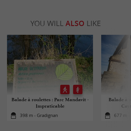
YOU WILL
ALSO
LIKE
Balade à roulettes : Parc Mandavit -
Balade à r
Impraticable
Caya
398 m - Gradignan
677 m -