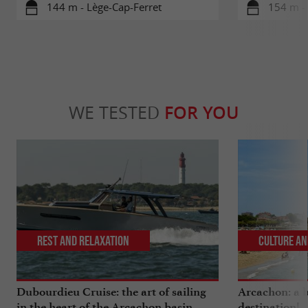
144 m - Lège-Cap-Ferret
154 m - 
WE TESTED
FOR YOU
Rest and relaxation
Culture an
Dubourdieu Cruise: the art of sailing
Arcachon: a b
in the heart of the Arcachon basin
destination!