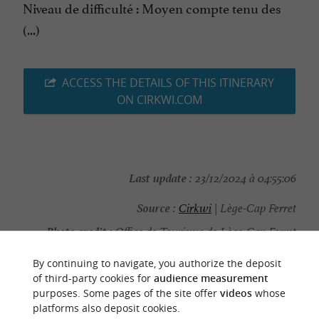
Niveau de difficulté : Moyen compte tenu des
(...)
ACCESS THE DETAILS OF THIS ITINERARY
ON CIRKWI.COM
Last update :
23/12/2024 à 04:55:06
Source :
Cirkwi
| Lège-Cap Ferret
Photo credit :
Office de Tourisme de Lège-Cap Ferret
By continuing to navigate, you authorize the deposit
of third-party cookies for
audience measurement
purposes. Some pages of the site offer
videos
whose
platforms also deposit cookies.
YOU WILL LIKE
ALSO