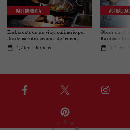
Gastronomia
Actualida
Embárcate en un viaje culinario por
Obras en el p
Burdeos: 6 direcciones de "cocina
Burdeos: Tod
internacional"
tus viajes en 
1,7 km - Burdeos
1,7 km - 