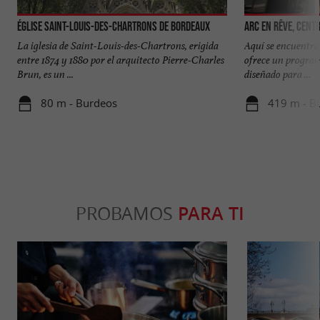
Église Saint-Louis-des-Chartrons de Bordeaux
Arc en rêve, cent
La iglesia de Saint-Louis-des-Chartrons, erigida
Aquí se encuentra
entre 1874 y 1880 por el arquitecto Pierre-Charles
ofrece un program
Brun, es un ...
diseñado para ...
80 m - Burdeos
419 m - B
PROBAMOS
PARA TI