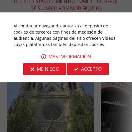
DE ESTE ESTABLECIMIENTO? TOME EL CONTROL
DE SU ARCHIVO Y MODIFÍQUELO
SEGÚN SUS DESEOS...
Al continuar navegando, autoriza al depósito de
cookies de terceros con fines de
medición de
audiencia
. Algunas páginas del sitio ofrecen
vídeos
PARA DESCUBRIR
ALREDEDOR
cuyas plataformas también depositan cookies.
MÁS INFORMACIÓN
Descubrir
Información
Alojamiento
ME NIEGO
ACCEPTO