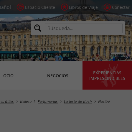
Espacio Cliente
Libros de Viaje
Conectar
EXPERIENCIAS
OCIO
NEGOCIOS
IMPRESCINDIBLES
es útiles
Belleza
Perfumerías
La Teste-de-Buch
Nocibé