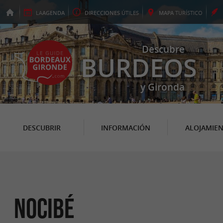
LA
AGENDA
DIRECCIONES
ÚTILES
MAPA
TURÍSTICO
Descubre
BURDEOS
y Gironda
DESCUBRIR
INFORMACIÓN
ALOJAMIE
Nocibé