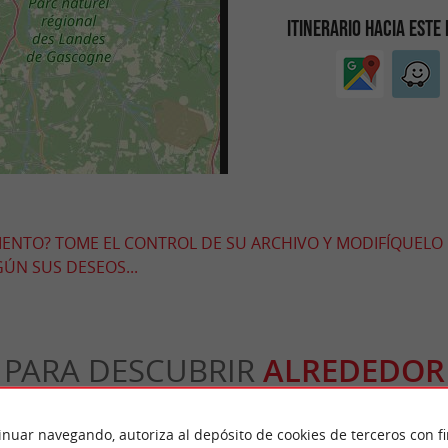
ITINERARIO HACIA ESTE
MIENTO? TOME EL CONTROL DE SU ARCHIVO Y MODIFÍQUELO
ÚN SUS DESEOS...
PARA DESCUBRIR
ALREDEDOR
n
Alojamiento
Salir a comer
Degustació
inuar navegando, autoriza al depósito de cookies de terceros con f