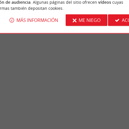
ón de audiencia
. Algunas páginas del sitio ofrecen
vídeos
cuyas
ormas también depositan cookies.
MÁS INFORMACIÓN
ME NIEGO
AC
e l'Aiguillon
Les Prés Salés Ouest
o deportivo; no es especialmente bonita, pero
Las marismas de la cuenca de Arcachon son
ser menos profunda con la ...
de Aquitania. Las marismas de Arès-Lège se u
cachon
2,3 km - La Teste-de-Buch