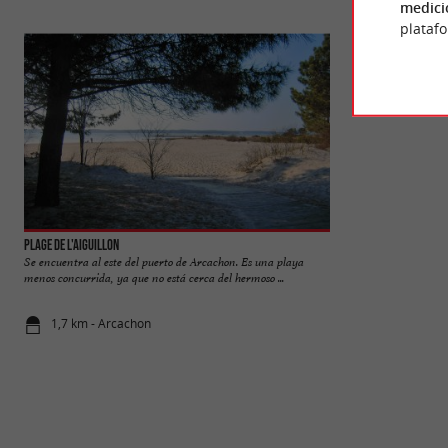
medici
plataf
Plage de l'Aiguillon
Plage de la Pointe d
Se encuentra al este del puerto de Arcachon. Es una playa
Está junto al puert
menos concurrida, ya que no está cerca del hermoso ...
tiene la ventaja de 
1,7 km - Arcachon
1,9 km - Ar