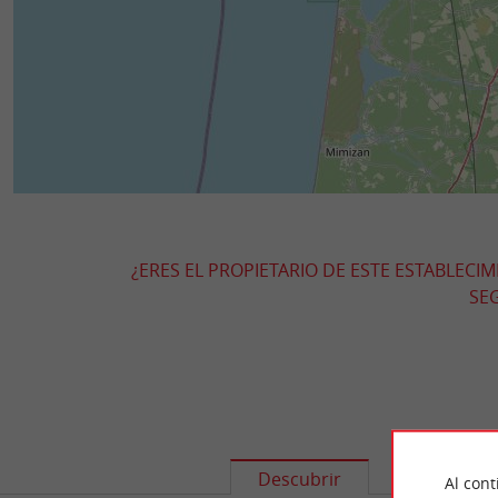
¿ERES EL PROPIETARIO DE ESTE ESTABLECI
SEG
Descubrir
Informació
Al cont