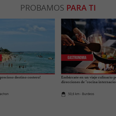
PROBAMOS
PARA TI
Gastronomia
precioso destino costero!
Embárcate en un viaje culinario p
direcciones de "cocina internacio
cachon
50,6 km - Burdeos