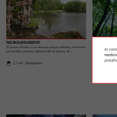
Parc Majolan Blanquefort
Parc du Vivier
El parque Majolan es un hermoso parque arbolado, atravesado
El Parc du Vivier es
Al cont
por los Jalles, pequeños afluentes del río Garona. Es ...
Ayuntamiento de Mér
medici
plataf
2,7 km - Blanquefort
3,2 km - Mé