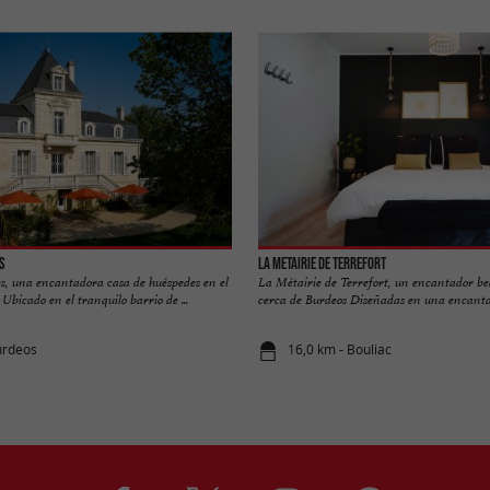
es
La Metairie de Terrefort
es, una encantadora casa de huéspedes en el
La Métairie de Terrefort, un encantador b
Ubicado en el tranquilo barrio de ...
cerca de Burdeos Diseñadas en una encantad
urdeos
16,0 km - Bouliac