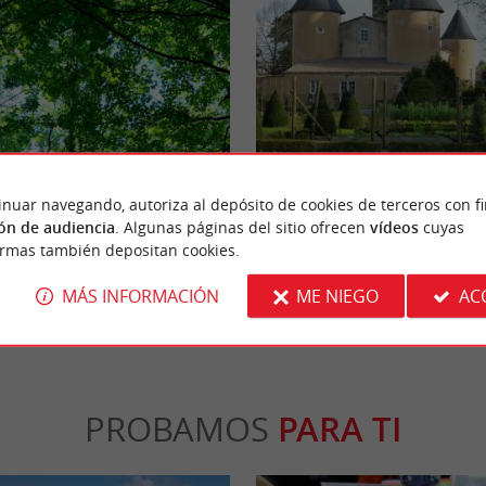
Centre d'art contemporain - Château Lesc
 un jardín paisajístico que rodea el
Situado en la localidad de Eysines, al norte 
inuar navegando, autoriza al depósito de cookies de terceros con f
ignac. Podrá relajarse junto a su ...
Centro de Arte Contemporáneo ocupa el Casti
ón de audiencia
. Algunas páginas del sitio ofrecen
vídeos
cuyas
ormas también depositan cookies.
rignac
3,7 km - Eysines
MÁS INFORMACIÓN
ME NIEGO
AC
PROBAMOS
PARA TI