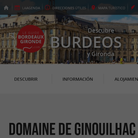
LA
AGENDA
DIRECCIONES
ÚTILES
MAPA
TURÍSTICO
Descubre
BURDEOS
y Gironda
DESCUBRIR
INFORMACIÓN
ALOJAMIE
Domaine de Ginouilhac