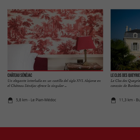
Château Sénéjac
Le Clos des Queyri
Un elegante interludio en un castillo del siglo XVI. Alojarse en
Le Clos des Queyri
el Château Sénéjac ofrece la singular ...
corazón de Burdeos 
5,8 km - Le Pian-Médoc
11,3 km - B