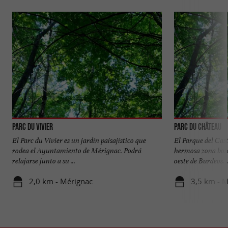
Parc du Vivier
Parc du Château
El Parc du Vivier es un jardín paisajístico que
El Parque del Cas
rodea el Ayuntamiento de Mérignac. Podrá
hermosa zona bosc
relajarse junto a su ...
oeste de Burdeos. ..
2,0 km - Mérignac
3,5 km - 