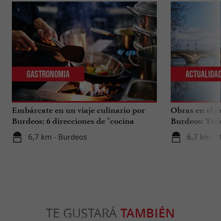
Gastronomia
Actualida
Embárcate en un viaje culinario por
Obras en el p
Burdeos: 6 direcciones de "cocina
Burdeos: Tod
internacional"
tus viajes en 
6,7 km - Burdeos
6,7 km - 
TE GUSTARÁ
TAMBIÉN