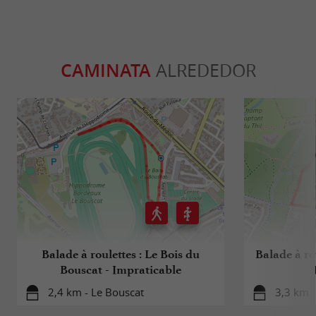
CAMINATA
ALREDEDOR
Balade à roulettes : Le Bois du
Balade à ro
Bouscat - Impraticable
2,4 km - Le Bouscat
3,3 km -