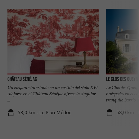
Château Sénéjac
Le Clos des Queyr
Un elegante interludio en un castillo del siglo XVI.
Le Clos des Queyr
Alojarse en el Château Sénéjac ofrece la singular
huéspedes en el c
...
tranquilo barrio de
53,0 km - Le Pian-Médoc
58,0 km -