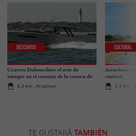
Descanso
Cultural
Crucero Dubourdieu: el arte de
Arcachon: ¡un
navegar en el corazón de la cuenca de
costero!
Arcachon.
6,3 km - Arcachon
6,3 km - 
TE GUSTARÁ
TAMBIÉN