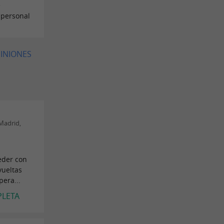
e
 personal
PINIONES
Madrid,
a
eder con
vueltas
pera...
PLETA