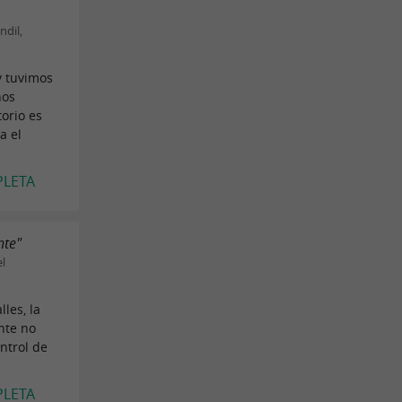
ndil,
y tuvimos
nos
orio es
a el
PLETA
nte"
el
les, la
nte no
ntrol de
PLETA