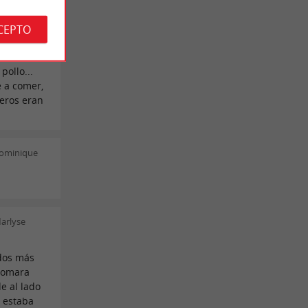
a del
de allí
CEPTO
mediocre
or tres
pollo...
 a comer,
reros eran
dominique
arlyse
dos más
 tomara
e al lado
a estaba