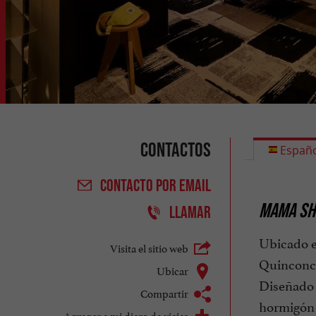
Contactos
Españo
CONTACTO
POR EMAIL
MAMA SHE
LLAMAR
Ubicado en
Visita el sitio web
Quinconce
Ubicar
Diseñado 
Compartir
hormigón 
Agregar a mi diaro de viajes