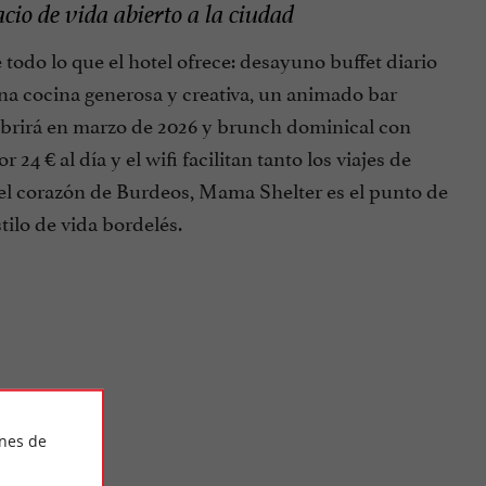
o de vida abierto a la ciudad
todo lo que el hotel ofrece: desayuno buffet diario
una cocina generosa y creativa, un animado bar
reabrirá en marzo de 2026 y brunch dominical con
24 € al día y el wifi facilitan tanto los viajes de
el corazón de Burdeos, Mama Shelter es el punto de
tilo de vida bordelés.
aroline
ines de
do, solo