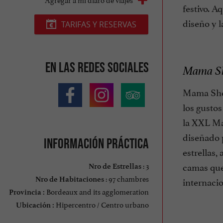
festivo. 
diseño y l
TARIFAS Y RESERVAS
En las redes sociales
Mama She
Mama Shel
los gusto
la XXL Ma
diseñado 
Información práctica
estrellas,
camas que
: 3
Nro de Estrellas
: 97 chambres
internaci
Nro de Habitaciones
Bordeaux and its agglomeration
Provincia :
Hipercentro / Centro urbano
Ubicación :