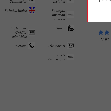
plataf
Seminarios
Incluida
Se habla Inglés
Se acepta
MAMA 
American
BOR
Express
Tarjetas de
Snack
Crédito
admitidas
5182 
Teléfono
Televisor : sí
Tickets
Restaurante