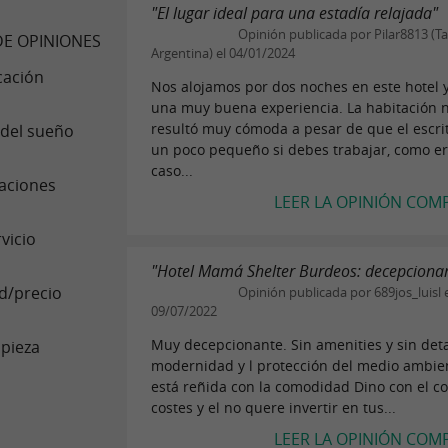
"El lugar ideal para una estadía relajada"
Opinión publicada por Pilar8813 (Ta
E OPINIONES
Argentina) el 04/01/2024
cación
Nos alojamos por dos noches en este hotel 
una muy buena experiencia. La habitación 
resultó muy cómoda a pesar de que el escrit
 del sueño
un poco pequeño si debes trabajar, como er
caso...
aciones
LEER LA OPINIÓN COM
vicio
"Hotel Mamá Shelter Burdeos: decepciona
d/precio
Opinión publicada por 689jos_luisl 
09/07/2022
Muy decepcionante. Sin amenities y sin detal
pieza
modernidad y l protección del medio ambie
está reñida con la comodidad Dino con el co
costes y el no quere invertir en tus...
LEER LA OPINIÓN COM