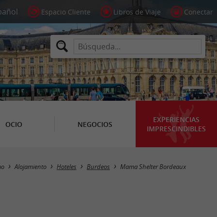
Espacio Cliente
Libros de Viaje
Conectar
EXPERIENCIAS
OCIO
NEGOCIOS
IMPRESCINDIBLES
mo
Alojamiento
Hoteles
Burdeos
Mama Shelter Bordeaux