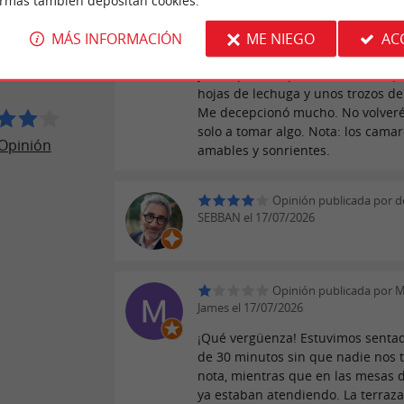
ormas también depositan cookies.
un ascensor para subir a la azote
sexto piso, y aunque las vistas des
MÁS INFORMACIÓN
ME NIEGO
AC
SHELTER
son preciosas, la comida es muy 
DEAUX
y cara para lo que ofrecen. 19 € p
hojas de lechuga y unos trozos de 
Me decepcionó mucho. No volveré
solo a tomar algo. Nota: los cama
Opinión
amables y sonrientes.
Opinión publicada por 
SEBBAN el 17/07/2026
Opinión publicada por M
James el 17/07/2026
¡Qué vergüenza! Estuvimos senta
de 30 minutos sin que nadie nos
nota, mientras que en las mesas d
ya estaban atendiendo. La terraz