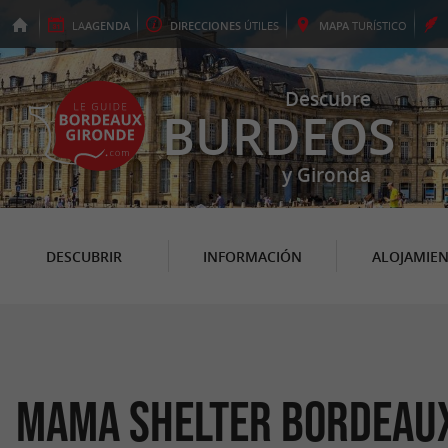
LA
AGENDA
DIRECCIONES
ÚTILES
MAPA
TURÍSTICO
Descubre
BURDEOS
y Gironda
DESCUBRIR
INFORMACIÓN
ALOJAMIE
Mama Shelter Bordeau