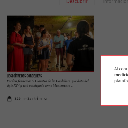
Descubrir
Informació
Al cont
medici
Le Cloître des Cordeliers
Cité médiévale de S
plataf
Versión francesa: El Claustro de los Cordeliers, que data del
Saint-Émilion es u
siglo XIV y está catalogado como Monumento ...
todo el mundo por s
329 m - Saint-Émilion
366 m - Sai