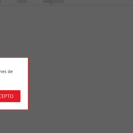
n
Ocio
Negocios
ines de
Bastide de Libourne
Émilion. Esta torre
Libourne es una antigua ciudad portuaria fortificada que debe
su prosperidad al comercio del vino. La plaza central, ...
CEPTO
6,5 km - Libourne