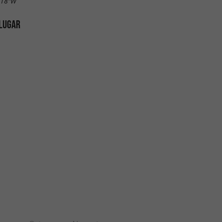
.18"W
 LUGAR