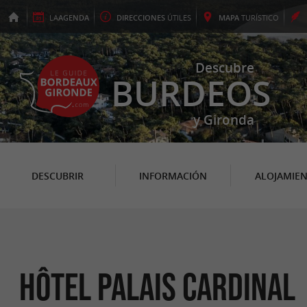
LA
AGENDA
DIRECCIONES
ÚTILES
MAPA
TURÍSTICO
Descubre
BURDEOS
y Gironda
DESCUBRIR
INFORMACIÓN
ALOJAMIE
Hôtel Palais Cardinal