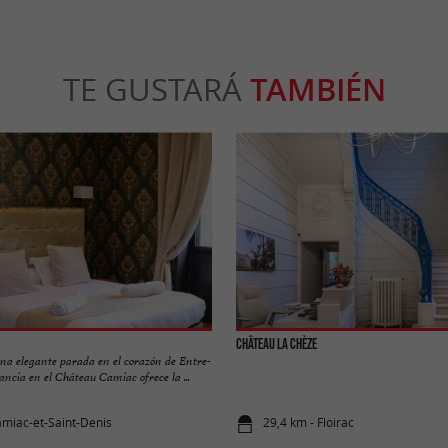
TE GUSTARÁ
TAMBIÉN
Château La Chèze
a elegante parada en el corazón de Entre-
ncia en el Château Camiac ofrece la ...
amiac-et-Saint-Denis
29,4 km - Floirac