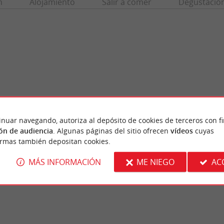
n
Alojamiento
Salir a comer
Degustació
inuar navegando, autoriza al depósito de cookies de terceros con f
ón de audiencia
. Algunas páginas del sitio ofrecen
vídeos
cuyas
aint-Emilion
Tour du Roy
ormas también depositan cookies.
na verdadera joya de la Gironda, famosa en
La Torre del Rey domina el pueblo de Saint-
u vino y su patrimonio. Una joya ...
románica es un vestigio de la Edad Media ...
MÁS INFORMACIÓN
ME NIEGO
AC
nt-Émilion
435 m - Saint-Émilion