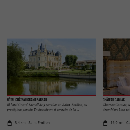
Hôtel Château Grand Barrail
Château Camiac
El hotel Grand Barrail de 5 estrellas en Saint-Émilion, su
Château Camiac, un
prestigiosa parada Enclavado en el corazón de los ...
deux-Mers Una esta
3,4 km - Saint-Émilion
16,9 km - C