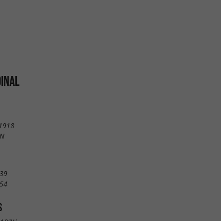
DINAL
 1918
ON
 39
 54
S