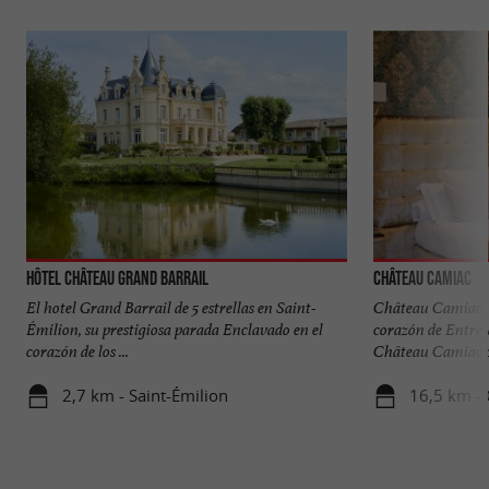
Hôtel Château Grand Barrail
Château Camiac
El hotel Grand Barrail de 5 estrellas en Saint-
Château Camiac, u
Émilion, su prestigiosa parada Enclavado en el
corazón de Entre-
corazón de los ...
Château Camiac of
2,7 km - Saint-Émilion
16,5 km - 