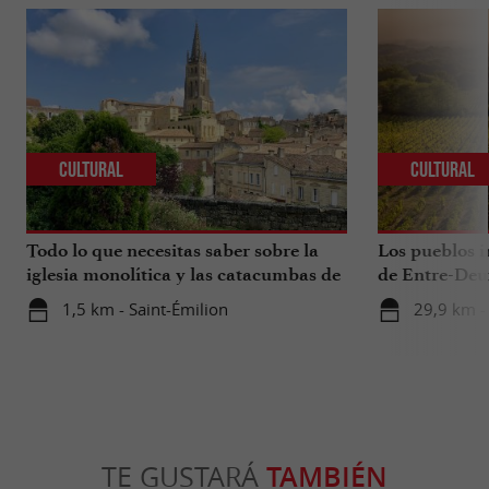
Cultural
Cultural
Todo lo que necesitas saber sobre la
Los pueblos i
iglesia monolítica y las catacumbas de
de Entre-Deu
Saint-Émilion.
1,5 km - Saint-Émilion
29,9 km -
TE GUSTARÁ
TAMBIÉN