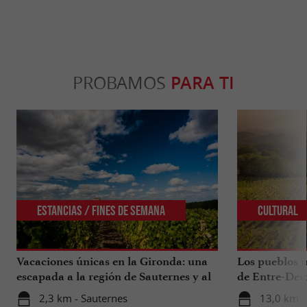
PROBAMOS
PARA TI
Estancias / Fines de Semana
Cultural
Vacaciones únicas en la Gironda: una
Los pueblos i
escapada a la región de Sauternes y al
de Entre-Deu
sur de la Gironda
2,3 km - Sauternes
13,0 km -