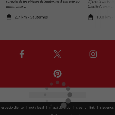
corazón de los viñedos de Sauternes A tan solo 40
diferente La bode
minutos de ...
Closière", un monas
2,7 km - Sauternes
10,0 km - 
espacio cliente
nota legal
mapa del sitio
crear un link
síguenos