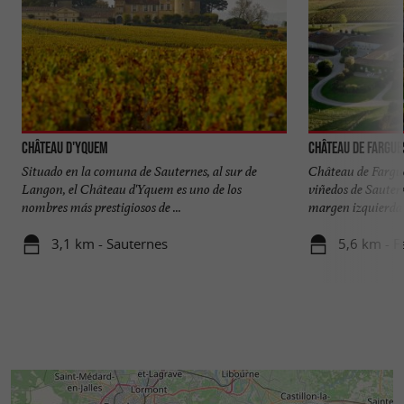
Château d'Yquem
Château de Fargue
Situado en la comuna de Sauternes, al sur de
Château de Fargue
Langon, el Château d'Yquem es uno de los
viñedos de Sautern
nombres más prestigiosos de ...
margen izquierda d
3,1 km - Sauternes
5,6 km - F