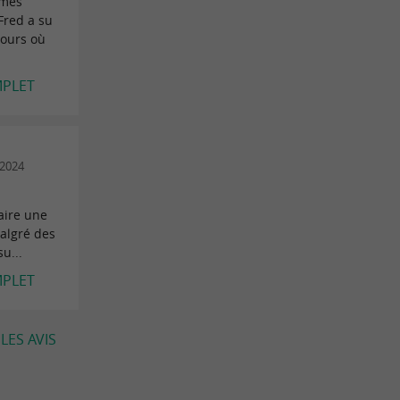
 mes
Fred a su
cours où
MPLET
/2024
faire une
algré des
u...
MPLET
LES AVIS