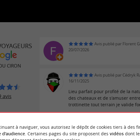
Avis publié par Florent G
 VOYAGEURS
20/07/2026
 DU CIRON
Avis publié par Cédryk 
16/11/2025
Lieu parfait pour profité de la natu
 avis
des chateaux et de s'amuser entr
trottinette tout terrain je valide 
Avis publié par Eric T le 
inuant à naviguer, vous autorisez le dépôt de cookies tiers à des fi
 d'audience
. Certaines pages du site proposent des
vidéos
dont le