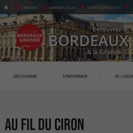
L'
AGENDA
ADRESSES
UTILES
CARTE
TOURISTIQUE
Découvrez
BORDEAUX
& la Gironde
DÉCOUVRIR
S'INFORMER
SE LOGE
Au Fil du Ciron