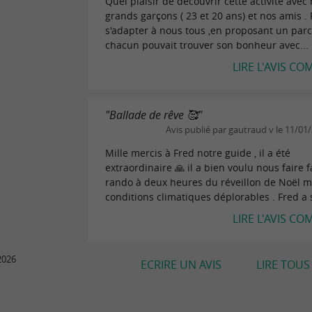
Quel plaisir de découvrir cette activité avec
grands garçons ( 23 et 20 ans) et nos amis . 
s'adapter à nous tous ,en proposant un par
chacun pouvait trouver son bonheur avec...
LIRE L'AVIS CO
"Ballade de rêve 🥰"
Avis publié par gautraud v le 11/01
Mille mercis à Fred notre guide , il a été
extraordinaire 🙏 il a bien voulu nous faire 
rando à deux heures du réveillon de Noël m
conditions climatiques déplorables . Fred a s
LIRE L'AVIS CO
2026
ECRIRE UN AVIS
LIRE TOUS 