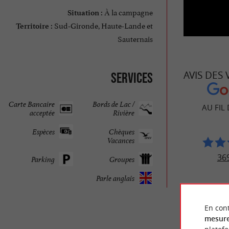
À la campagne
Situation :
Sud-Gironde, Haute-Lande et
Territoire :
Sauternais
AVIS DES
Services
Carte Bancaire
Bords de Lac /
AU FIL
acceptée
Rivière
Espèces
Chèques
Vacances
369
Parking
Groupes
Parle anglais
En cont
mesure