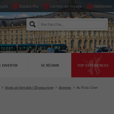
Espace Pro
Carnets de Voyage
Connexion
E DIVERTIR
SE RÉUNIR
TOP EXPÉRIENCES
Visites de Vignoble / Œnotourisme
Bommes
Au Fil du Ciron