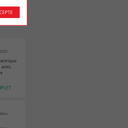
LES AVIS
CCEPTE
/2025
lectrique
 amis,
je
MPLET
Médoc,