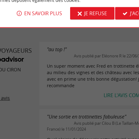
ormes déposent également des cookies.
ECRIRE UN AVIS
LIRE TOUS 
EN SAVOIR PLUS
JE REFUSE
J'A
"au top !"
 VOYAGEURS
Avis publié par Eléonore R le 22/06
Un super moment avec Fred en trottinette é
 DU CIRON
au milieu des vignes et des château avec les
avec en prime une très bonne dégustation! 
recommande
LIRE L'AVIS CO
 avis
"Une sortie en trottinettes fabuleuse"
Avis publié par Cilou B (Le Taillan-
France) le 11/01/2024