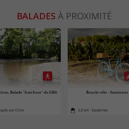
BALADES
À PROXIMITÉ
Ciron, Balade "fraicheur" du GR6
Boucle vélo - Sauternes 
Pujols-sur-Ciron
2,0 km - Sauternes