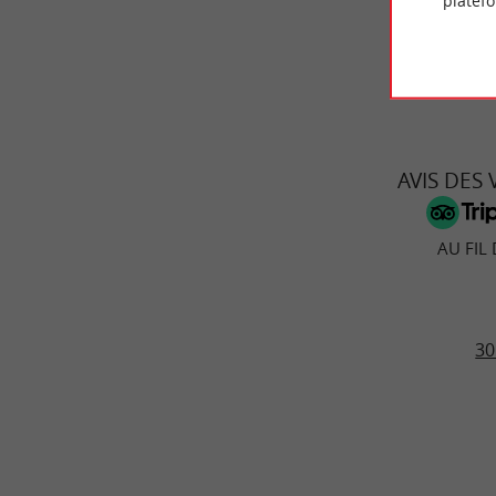
platef
© Google 2026
AVIS DES
AU FIL
30