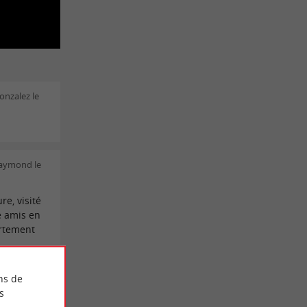
onzalez le
Raymond le
re, visité
e amis en
fortement
25/10/2025
ns de
s