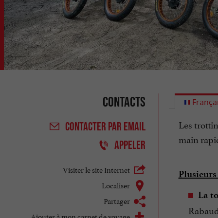
Contacts
França
Les trotti
CONTACTER
PAR EMAIL
main rapid
APPELER
Visiter le site Internet
Plusieurs
Localiser
La t
Partager
Rabaud)
Ajouter à mon carnet de voyage