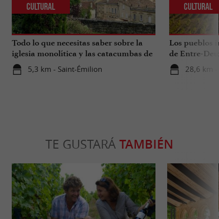
Cultural
Cultural
Todo lo que necesitas saber sobre la
Los pueblos i
iglesia monolítica y las catacumbas de
de Entre-Deu
Saint-Émilion.
5,3 km - Saint-Émilion
28,6 km -
TE GUSTARÁ
TAMBIÉN