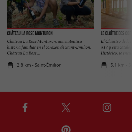
Château La Rose Monturon
Le Cloître des Cor
Château La Rose Monturon, una auténtica
El Claustro de los 
historia familiar en el corazón de Saint-Émilion.
XIV y está cata
Château La Rose ...
Histórico, se encue
2,8 km - Saint-Émilion
5,1 km - S