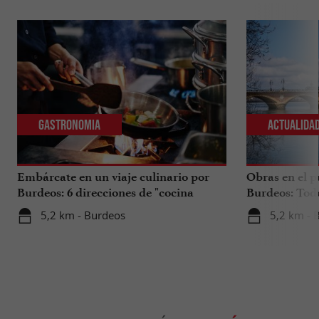
Gastronomia
Actualida
Embárcate en un viaje culinario por
Obras en el p
Burdeos: 6 direcciones de "cocina
Burdeos: Tod
internacional"
tus viajes en 
5,2 km - Burdeos
5,2 km - 