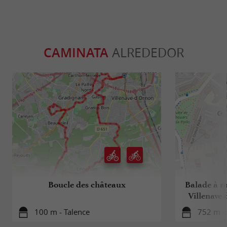
CAMINATA
ALREDEDOR
Boucle des châteaux
Balade à ro
Villenave 
100 m - Talence
752 m - 