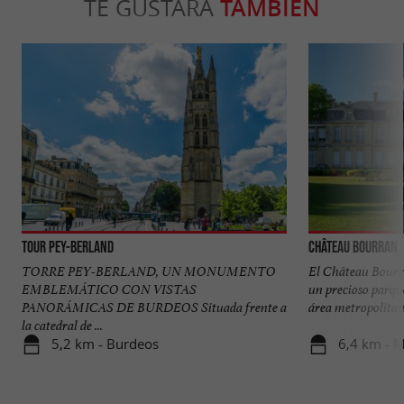
TE GUSTARÁ
TAMBIÉN
Tour Pey-Berland
Château Bourran
TORRE PEY-BERLAND, UN MONUMENTO
El Château Bourr
EMBLEMÁTICO CON VISTAS
un precioso parqu
PANORÁMICAS DE BURDEOS Situada frente a
área metropolitana
la catedral de ...
5,2 km - Burdeos
6,4 km - 