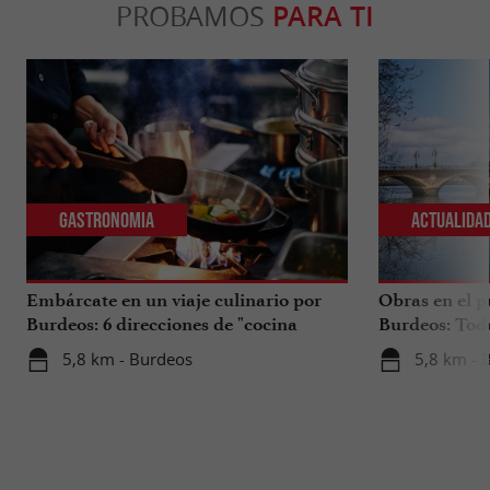
PROBAMOS
PARA TI
Gastronomia
Actualida
Embárcate en un viaje culinario por
Obras en el p
Burdeos: 6 direcciones de "cocina
Burdeos: Tod
internacional"
tus viajes en 
5,8 km - Burdeos
5,8 km - 