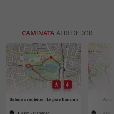
CAMINATA
ALREDEDOR
Balade à roulettes : Le parc Bourran
Avent
1,9 km - Mérignac
3,9 km -