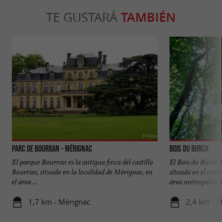
TE GUSTARÁ
TAMBIÉN
Parc de Bourran - Mérignac
Bois du Burck
El parque Bourran es la antigua finca del castillo
El Bois du Burck 
Bourran, situado en la localidad de Mérignac, en
situada en el cora
el área ...
área metropolitana
1,7 km - Mérignac
2,4 km - 