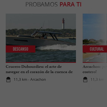
PROBAMOS
PARA TI
Descanso
Cultural
Crucero Dubourdieu: el arte de
Arcachon: ¡un
navegar en el corazón de la cuenca de
costero!
Arcachon.
11,3 km - Arcachon
11,3 km -