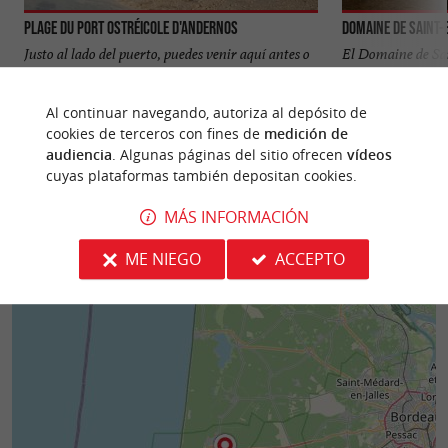
Plage du Port Ostréicole d'Andernos
Domaine de Saint-
Justo al lado del puerto, puedes venir aquí antes o
El Domaine de Sai
después de tu paseo y disfrutar de unas deliciosas
como Domaine des 
ostras… ...
Aguas ), se extiende
Al continuar navegando, autoriza al depósito de
cookies de terceros con fines de
medición de
978 m - Andernos-les-Bains
1,1 km - A
audiencia
. Algunas páginas del sitio ofrecen
vídeos
cuyas plataformas también depositan cookies.
MÁS INFORMACIÓN
ME NIEGO
ACCEPTO