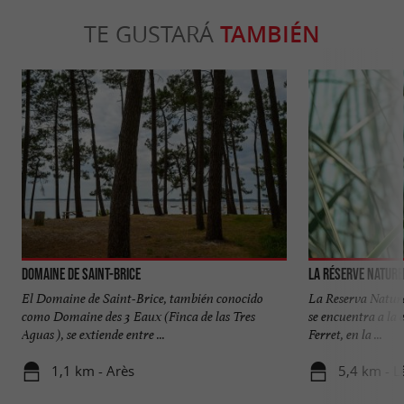
TE GUSTARÁ
TAMBIÉN
Domaine de Saint-Brice
El Domaine de Saint-Brice, también conocido
La Reserva Natura
como Domaine des 3 Eaux (Finca de las Tres
se encuentra a la 
Aguas ), se extiende entre ...
Ferret, en la ...
1,1 km - Arès
5,4 km - L