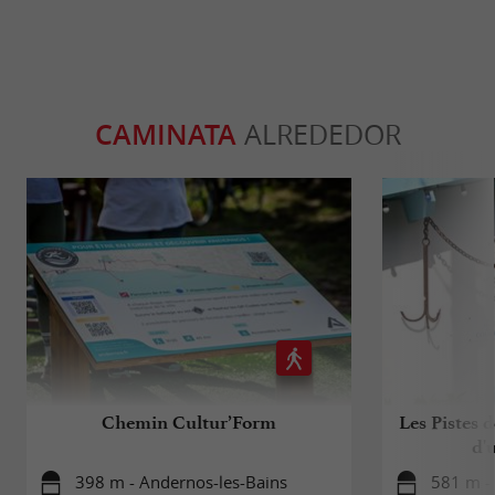
CAMINATA
ALREDEDOR
Chemin Cultur’Form
Les Pistes d
d'
398 m - Andernos-les-Bains
581 m -