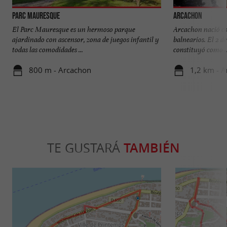
Parc Mauresque
Arcachon
El Parc Mauresque es un hermoso parque
Arcachon nació co
ajardinado con ascensor, zona de juegos infantil y
balnearios. El 2 d
todas las comodidades ...
constituyó como ..
800 m - Arcachon
1,2 km - 
TE GUSTARÁ
TAMBIÉN