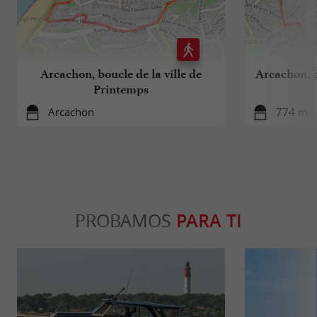
Arcachon, boucle de la ville de
Arcachon, b
Printemps
Arcachon
774 m -
PROBAMOS
PARA TI