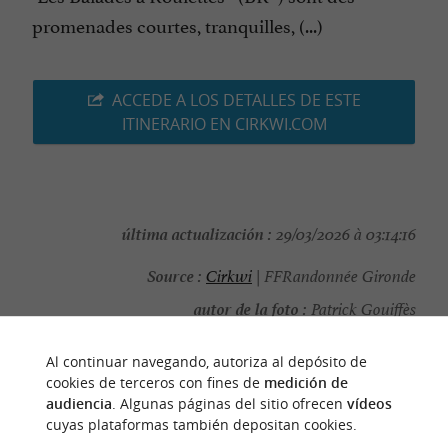
promenades courtes, tranquilles, (...)
ACCEDE A LOS DETALLES DE ESTE
ITINERARIO EN CIRKWI.COM
última actualización :
29/03/2026 à 03:14:16
Source :
Cirkwi
| FFRandonnée Gironde
autor de la foto :
Patrick Gouiffès
Al continuar navegando, autoriza al depósito de
cookies de terceros con fines de
medición de
audiencia
. Algunas páginas del sitio ofrecen
vídeos
PARA DESCUBRIR
ALREDEDOR
cuyas plataformas también depositan cookies.