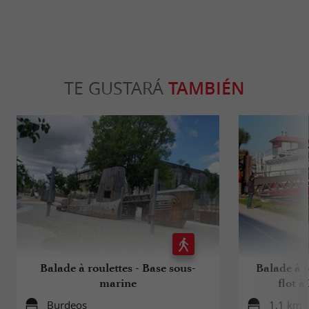
TE GUSTARÁ
TAMBIÉN
Balade à roulettes - Base sous-
Balade à r
marine
flot 
Burdeos
1,1 km 