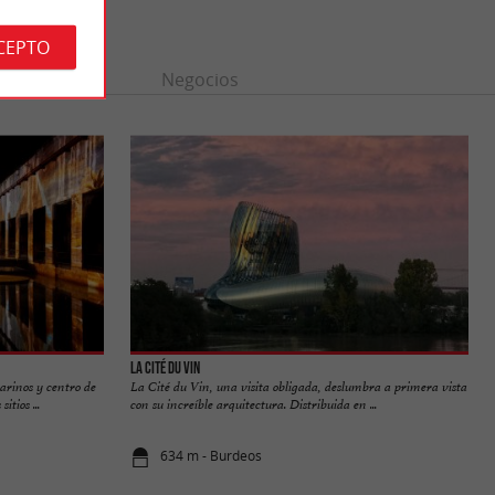
CEPTO
n
Ocio
Negocios
La Cité du Vin
arinos y centro de
La Cité du Vin, una visita obligada, deslumbra a primera vista
tios ...
con su increíble arquitectura. Distribuida en ...
634 m - Burdeos