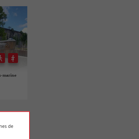
us-marine
ines de