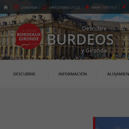
LA
AGENDA
DIRECCIONES
ÚTILES
MAPA
TURÍSTICO
Descubre
BURDEOS
y Gironda
DESCUBRIR
INFORMACIÓN
ALOJAMIE