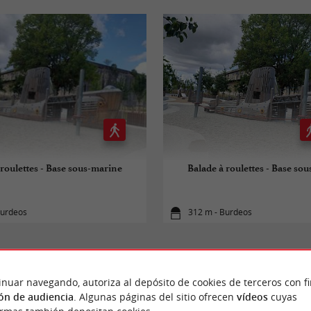
 roulettes - Base sous-marine
Balade à roulettes - Base so
Burdeos
312 m - Burdeos
inuar navegando, autoriza al depósito de cookies de terceros con f
ón de audiencia
. Algunas páginas del sitio ofrecen
vídeos
cuyas