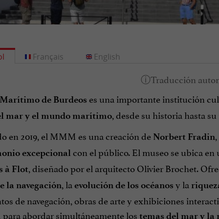
l
Français
English
es una importante institución cu
Marítimo de Burdeos
, desde su historia hasta su 
el mar y el mundo marítimo
o en 2019, el MMM es una creación de
,
Norbert Fradin
con el público. El museo se ubica en
onio excepcional
, diseñado por el arquitecto Olivier Brochet. Of
s à Flot
, la
y la
de la navegación
evolución de los océanos
riquez
os de navegación, obras de arte y exhibiciones interact
 para abordar simultáneamente los
temas del mar y la