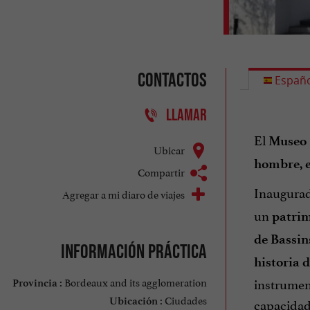
Contactos
Españo
LLAMAR
El
Museo 
Ubicar
hombre, 
Compartir
Inaugurad
Agregar a mi diaro de viajes
un
patrim
de Bassin
Información práctica
historia 
instrument
Bordeaux and its agglomeration
Provincia :
Ciudades
capacidad
Ubicación :