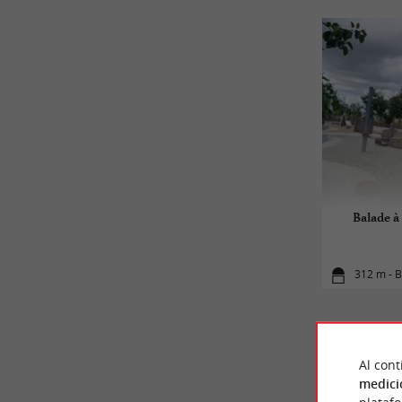
Balade à
312 m - 
Al cont
medici