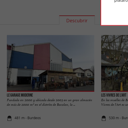
plataf
Descubrir
Informació
Le Garage Moderne
Les Vivres de l'Art
Fundada en 2000 y ubicada desde 2003 en un gran almacén
En los muelles de B
de más de 2000 m² en el distrito de Bacalan, la ...
Vivres de l'Art es 
481 m - Burdeos
530 m - Bu