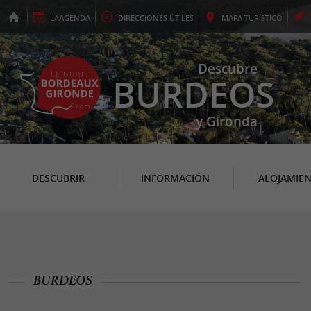
LA
AGENDA
DIRECCIONES
ÚTILES
MAPA
TURÍSTICO
Descubre
BURDEOS
y Gironda
DESCUBRIR
INFORMACIÓN
ALOJAMIE
BURDEOS