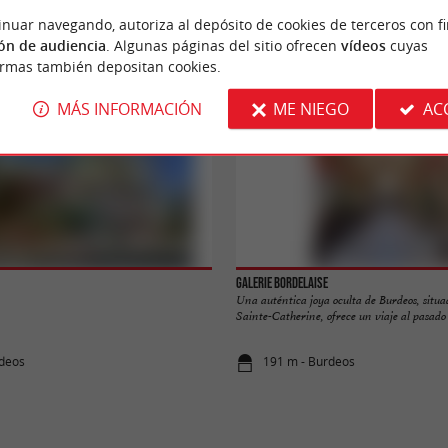
n
Alojamiento
Salir a comer
Degustació
inuar navegando, autoriza al depósito de cookies de terceros con f
ón de audiencia
. Algunas páginas del sitio ofrecen
vídeos
cuyas
ormas también depositan cookies.
MÁS INFORMACIÓN
ME NIEGO
AC
Galerie Bordelaise
Una auténtica joya oculta de Burdeos, situa
Sainte-Catherine, ofrece un viaje al pasado c
rdeos
191 m - Burdeos