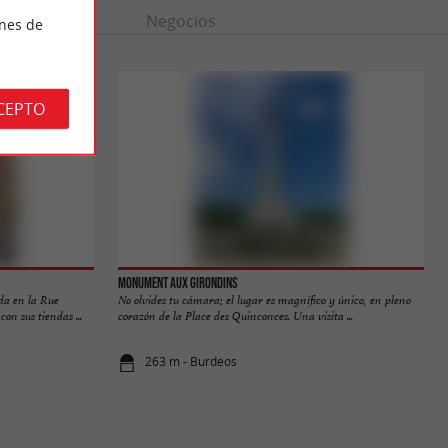
n
Ocio
Negocios
ines de
CEPTO
Monument aux Girondins
da en la Rue
No olvides tu cámara; el lugar es magnífico y único, en pleno
on sus tiendas ...
corazón de la Place des Quinconces. Una visita ...
263 m - Burdeos