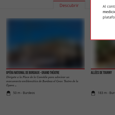
Descubrir
Informació
Al cont
medici
plataf
Opéra National de Bordaux - Grand Théatre
Allées de Tourny
Dirígete a la Place de la Comédie para admirar un
monumento emblemático de Burdeos: el Gran Teatro de la
Ópera ...
50 m - Burdeos
183 m - Bu