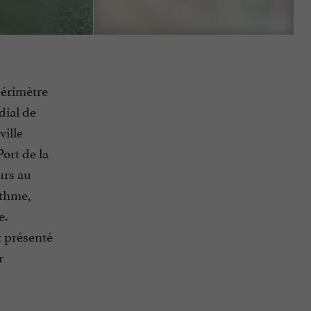
érimètre
dial de
ville
Port de la
urs au
ythme,
e.
t présenté
r