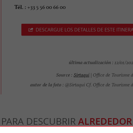
+33 5 56 00 66 00
Tél. :
DESCARGUE LOS DETALLES DE ESTE ITINER
última actualización :
12/01/202
Source :
Sirtaqui
| Office de Tourisme 
autor de la foto :
@Sirtaqui Cf. Office de Tourisme 
PARA DESCUBRIR
ALREDEDOR