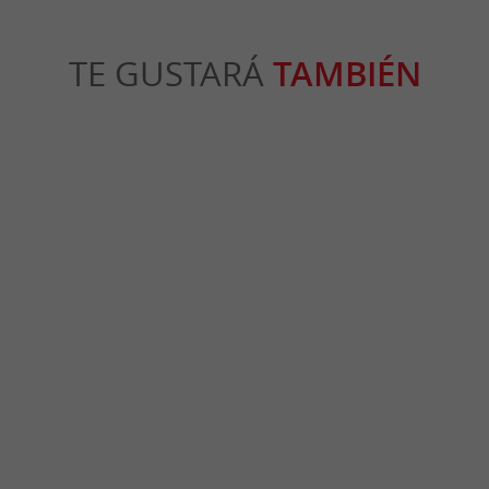
TE GUSTARÁ
TAMBIÉN
s en ville Bordeaux-Métropole
Parcours découverte Borde
rdeos
65 m - Burdeos