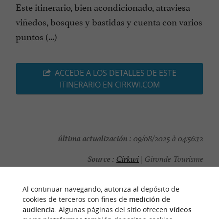
Este itinerario, bien acondicionado, atraviesa
viñedos, bosques y bastidas y cuenta con varios
puntos (...)
ACCEDE A LOS DETALLES DE ESTE
ITINERARIO EN CIRKWI.COM
última actualización :
09/08/2025 à 04:56:12
Source :
Cirkwi
| Gironde Tourisme
autor de la foto :
@Cirkwi
Al continuar navegando, autoriza al depósito de
cookies de terceros con fines de
medición de
audiencia
. Algunas páginas del sitio ofrecen
vídeos