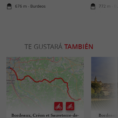
676 m - Burdeos
772 m - B
TE GUSTARÁ
TAMBIÉN
Bordeaux, Créon et Sauveterre-de-
Bordeaux 