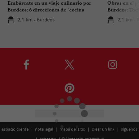
Embárcate en un viaje culinario por
Obras en el p
Burdeos: 6 direcciones de "cocina
Burdeos: Tod
internacional"
tus viajes en 
2,1 km - Burdeos
2,1 km - 
espacio cliente
nota legal
mapa del sitio
crear un link
síguenos