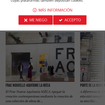
cuyas plataformas también depositan cookies.
PARA DESCUBRIR
ALREDEDOR
MÁS INFORMACIÓN
ME NIEGO
ACCEPTO
Descubrir
Información
Alojamiento
Frac Nouvelle-Aquitaine La MÉCA
Porte de la Monna
El Frac Nueva Aquitania MÉCA Apoyar la
A diferencia de ot
creación contemporánea mediante la creación de
esta está complet
una colección de obras de ...
su sencillez ...