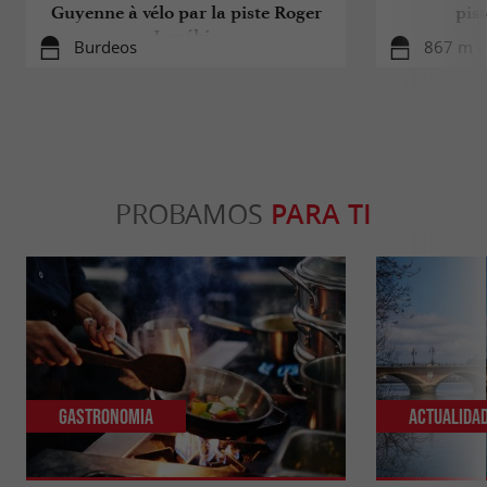
Guyenne à vélo par la piste Roger
pis
Lapébie
Burdeos
867 m -
PROBAMOS
PARA TI
Gastronomia
Actualida