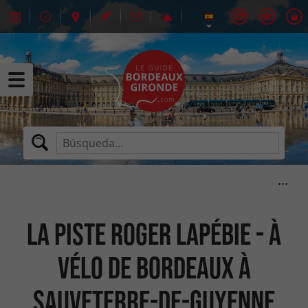
La piste Roger Lapébie - à
vélo de Bordeaux à
Sauveterre-de-Guyenne