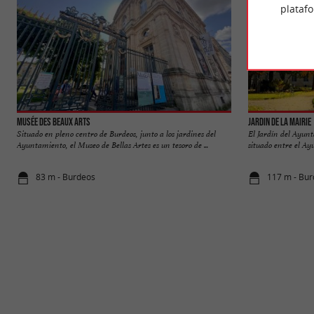
plataf
Musée des Beaux Arts
Jardin de la Mairie
Situado en pleno centro de Burdeos, junto a los jardines del
El Jardín del Ayunt
Ayuntamiento, el Museo de Bellas Artes es un tesoro de ...
situado entre el Ay
83 m - Burdeos
117 m - Bu