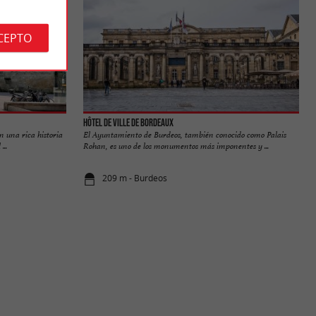
CEPTO
Hôtel de Ville de Bordeaux
n una rica historia
El Ayuntamiento de Burdeos, también conocido como Palais
...
Rohan, es uno de los monumentos más imponentes y ...
209 m - Burdeos