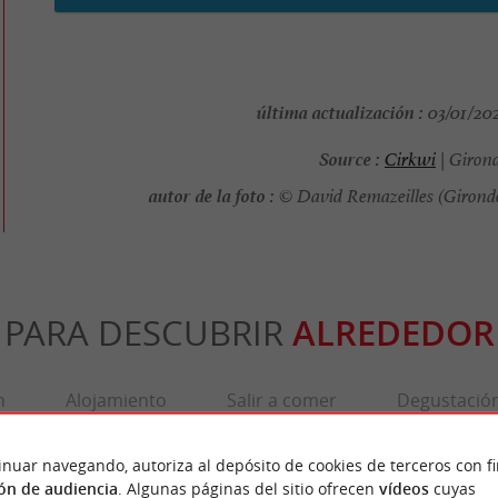
última actualización :
03/01/202
Source :
Cirkwi
| Giron
autor de la foto :
© David Remazeilles (Girond
PARA DESCUBRIR
ALREDEDOR
n
Alojamiento
Salir a comer
Degustació
inuar navegando, autoriza al depósito de cookies de terceros con f
ón de audiencia
. Algunas páginas del sitio ofrecen
vídeos
cuyas