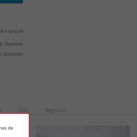
6 à 07:51:18
de Tourisme
e Tourisme)
n
Ocio
Negocios
ines de