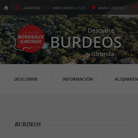
LA
AGENDA
DIRECCIONES
ÚTILES
MAPA
TURÍSTICO
Descubre
BURDEOS
y Gironda
DESCUBRIR
INFORMACIÓN
ALOJAMIE
BURDEOS