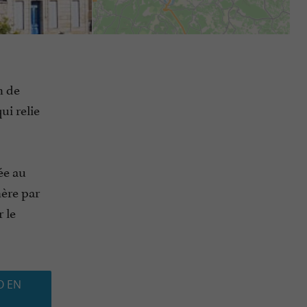
n de
ui relie
ée au
hère par
 le
O EN