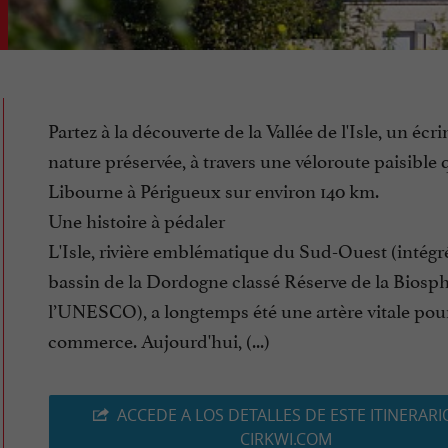
Partez à la découverte de la Vallée de l'Isle, un écri
nature préservée, à travers une véloroute paisible q
Libourne à Périgueux sur environ 140 km.
Une histoire à pédaler
L'Isle, rivière emblématique du Sud-Ouest (intégr
bassin de la Dordogne classé Réserve de la Biosp
l’UNESCO), a longtemps été une artère vitale pour
commerce. Aujourd'hui, (...)
ACCEDE A LOS DETALLES DE ESTE ITINERARI
CIRKWI.COM