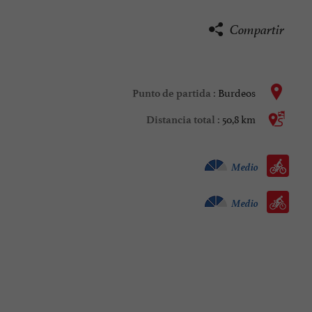
Compartir
Burdeos
Punto de partida :
50,8 km
Distancia total :
Bicicleta todo camino :
Medio
Bicicleta de carretera :
Medio