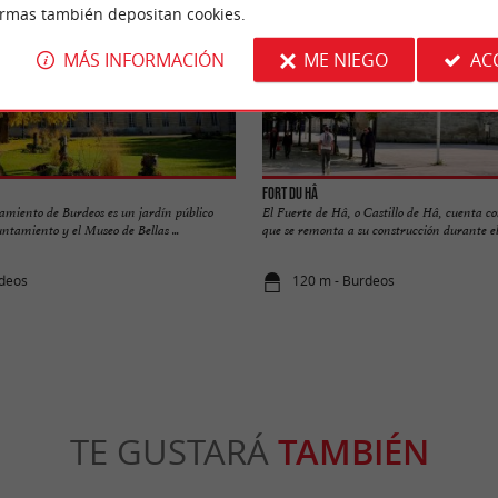
ormas también depositan cookies.
MÁS INFORMACIÓN
ME NIEGO
AC
Fort du Hâ
amiento de Burdeos es un jardín público
El Fuerte de Hâ, o Castillo de Hâ, cuenta co
untamiento y el Museo de Bellas ...
que se remonta a su construcción durante el 
rdeos
120 m - Burdeos
TE GUSTARÁ
TAMBIÉN