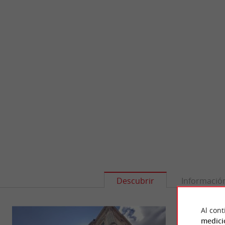
Descubrir
Informació
Al cont
medici