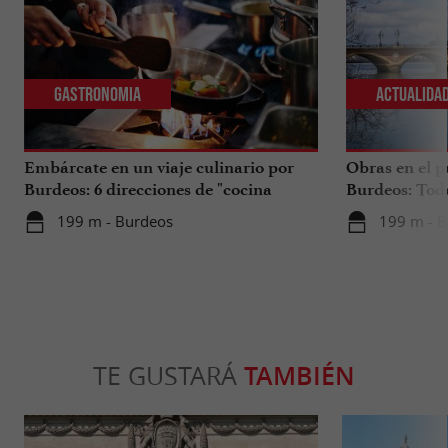
Gastronomia
Actualida
Embárcate en un viaje culinario por
Obras en el p
Burdeos: 6 direcciones de "cocina
Burdeos: Tod
internacional"
tus viajes en 
199 m - Burdeos
199 m - 
TE GUSTARÁ
TAMBIÉN