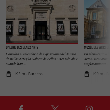
Galerie des Beaux Arts
Musée des Arts Dé
Consulta el calendario de exposiciones del Museo
En pleno centro h
de Bellas Artes; la Galería de Bellas Artes solo abre
Artes Decorativa
cuando hay ...
emplazamiento ...
193 m - Burdeos
199 m - B