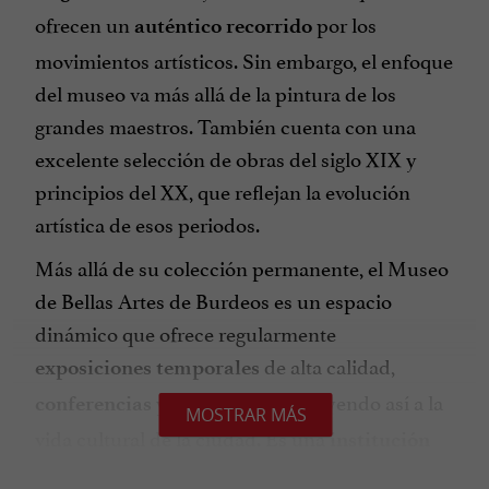
ofrecen un
por los
auténtico recorrido
movimientos artísticos. Sin embargo, el enfoque
del museo va más allá de la pintura de los
grandes maestros. También cuenta con una
excelente selección de obras del siglo XIX y
principios del XX, que reflejan la evolución
artística de esos periodos.
Más allá de su colección permanente, el Museo
de Bellas Artes de Burdeos es un espacio
dinámico que ofrece regularmente
de alta calidad,
exposiciones temporales
y
, contribuyendo así a la
conferencias
talleres
MOSTRAR MÁS
vida cultural de la ciudad. Es una
institución
para los amantes del arte y
imprescindible