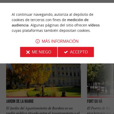
Al continuar navegando, autoriza al depósito de
PARA DESCUBRIR
ALREDEDOR
cookies de terceros con fines de
medición de
audiencia
. Algunas páginas del sitio ofrecen
vídeos
cuyas plataformas también depositan cookies.
Descubrir
Información
Alojamiento
MÁS INFORMACIÓN
ME NIEGO
ACCEPTO
Jardin de la Mairie
Fort du Hâ
El Jardín del Ayuntamiento de Burdeos es un
El Fuerte de Hâ, o
jardín público situado entre el Ayuntamiento y el
rica historia que 