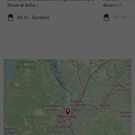
Museo de Bellas ...
durante el ...
66 m - Burdeos
117 m - B