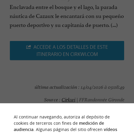
Enclavada entre el bosque y el lago, la parada
náutica de Cazaux le encantará con su pequeño
puerto deportivo y su capitanía de puerto. (...)
ACCEDE A LOS DETALLES DE ESTE
ITINERARIO EN CIRKWI.COM
última actualización :
14/04/2026 à 03:08:49
Source :
Cirkwi
| FFRandonnée Gironde
autor de la foto :
@Cirkwi
Al continuar navegando, autoriza al depósito de
cookies de terceros con fines de
medición de
audiencia
. Algunas páginas del sitio ofrecen
vídeos