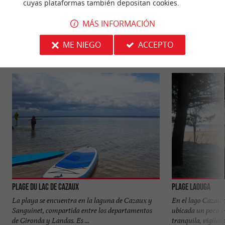
cuyas plataformas también depositan cookies.
PARA DESCUBRIR
ALREDEDOR
MÁS INFORMACIÓN
ME NIEGO
ACCEPTO
Descubrir
Información
Alojamiento
Plage du lac de Cazaux
Plage Laouga
La playa se encuentra en la laguna de Cazaux y
En el lago Cazaux,
Sanguinet, compartida entre los departamentos
ubicada un poco má
de Gironda y Landas. Es ...
tranquila, vigilada 