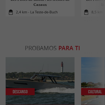
Cazaux
la
2,4 km - La Teste-de-Buch
8,5 km -
PROBAMOS
PARA TI
Descanso
Cultural