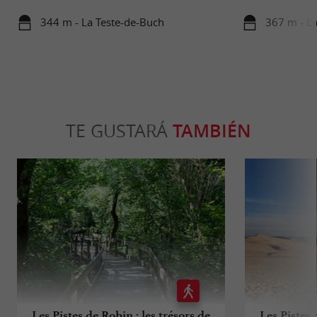
344 m - La Teste-de-Buch
367 m - La
TE GUSTARÁ
TAMBIÉN
Les Pistes de Robin : les trésors de
Les Pistes 