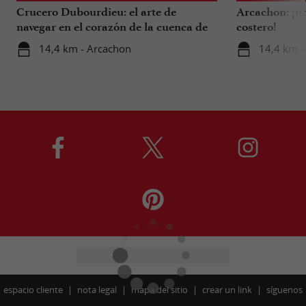
Crucero Dubourdieu: el arte de
Arcachon: ¡un
navegar en el corazón de la cuenca de
costero!
Arcachon.
14,4 km - Arcachon
14,4 km -
espacio cliente
nota legal
mapa del sitio
crear un link
síguenos