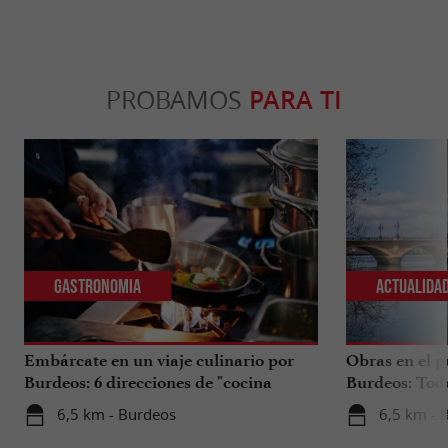
PROBAMOS
PARA TI
Gastronomia
Actualida
Embárcate en un viaje culinario por
Obras en el p
Burdeos: 6 direcciones de "cocina
Burdeos: Tod
internacional"
tus viajes en 
6,5 km - Burdeos
6,5 km - 