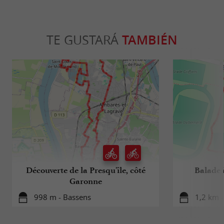
TE GUSTARÁ
TAMBIÉN
Découverte de la Presqu'île, côté
Balade à
Garonne
998 m - Bassens
1,2 km 