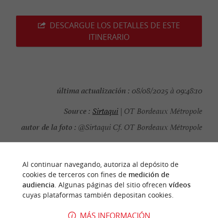
DESCARGUE LOS DETALLES DE ESTE
ITINERARIO
última actualización :
08/08/2025 à 09:48:10
Source :
Sirtaqui
| OT Bordeaux Métropole
autor de la foto :
@Sirtaqui Cf. OT Bordeaux Métropole
Al continuar navegando, autoriza al depósito de
cookies de terceros con fines de
medición de
PARA DESCUBRIR
ALREDEDOR
audiencia
. Algunas páginas del sitio ofrecen
vídeos
cuyas plataformas también depositan cookies.
Descubrir
Información
Alojamiento
MÁS INFORMACIÓN