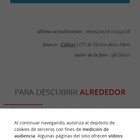
última actualización :
06/05/2026 à 03:41:18
Source :
Cirkwi
| OT de l'Entre-deux-Mers
autor de la foto :
@Cirkwi
PARA DESCUBRIR
ALREDEDOR
Descubrir
Información
Alojamiento
Al continuar navegando, autoriza al depósito de
cookies de terceros con fines de
medición de
audiencia
. Algunas páginas del sitio ofrecen
vídeos