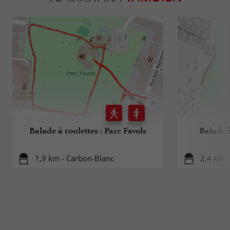
Balade à roulettes : Parc Favols
Balade à
1,9 km - Carbon-Blanc
2,4 km 