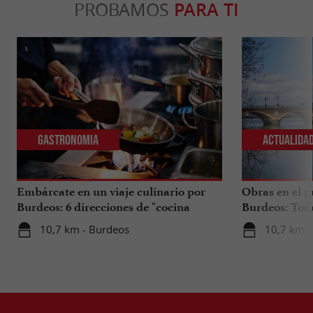
PROBAMOS
PARA TI
Gastronomia
Actualida
Embárcate en un viaje culinario por
Obras en el p
Burdeos: 6 direcciones de "cocina
Burdeos: Tod
internacional"
tus viajes en 
10,7 km - Burdeos
10,7 km -