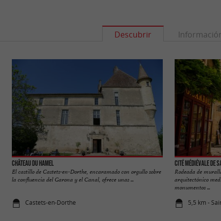
Descubrir
Informació
Château du Hamel
Cité médiévale de 
El castillo de Castets-en-Dorthe, encaramado con orgullo sobre
Rodeada de muralla
la confluencia del Garona y el Canal, ofrece unas ...
arquitectónico med
monumentos ...
Castets-en-Dorthe
5,5 km - Sa