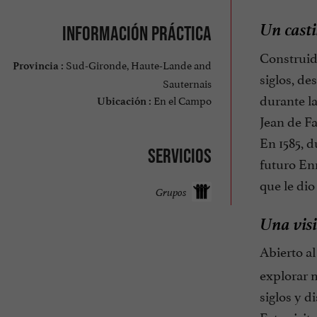
Un casti
Información práctica
Construid
Sud-Gironde, Haute-Lande and
Provincia :
siglos, d
Sauternais
durante l
En el Campo
Ubicación :
Jean de Fa
En 1585, d
Servicios
futuro Enr
que le dio
Grupos
Una visi
Abierto a
explorar m
siglos y d
Esta visit