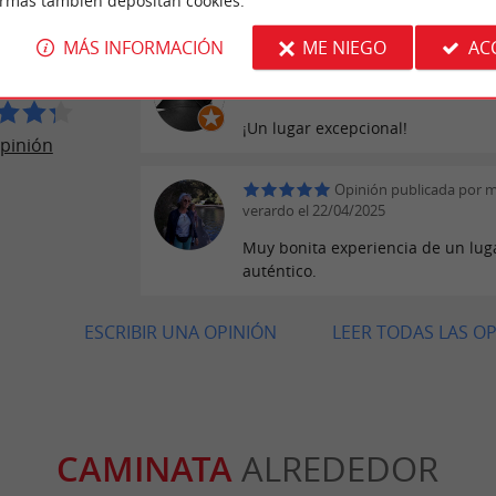
ormas también depositan cookies.
monumento era precioso.
 DU HAMEL
MÁS INFORMACIÓN
ME NIEGO
AC
Opinión publicada por É
Mercier el 31/08/2025
¡Un lugar excepcional!
pinión
Opinión publicada por 
verardo el 22/04/2025
Muy bonita experiencia de un lug
auténtico.
ESCRIBIR UNA OPINIÓN
LEER TODAS LAS O
CAMINATA
ALREDEDOR