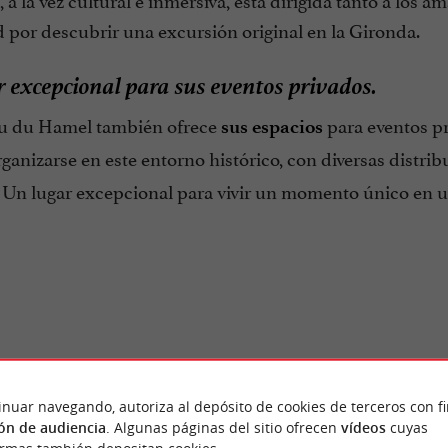
 por descubrir una excursión original en la Gironda.
 excepcional para sus eventos privados.
u du Hamel también ofrece
para eventos pr
sus espacios
ganizarse en este entorno histórico, con diversas distr
. Un lugar excepcional para vivir un momento único en 
Opinión publicada por T
ONES DE
MontTest el 02/07/2026
inuar navegando, autoriza al depósito de cookies de terceros con f
JEROS
ón de audiencia
. Algunas páginas del sitio ofrecen
vídeos
cuyas
La visita estuvo muy bien organiza