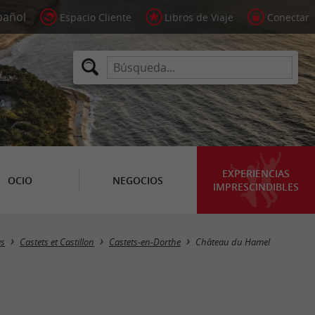
Espacio Cliente
Libros de Viaje
Conectar
EXPERIENCIAS
OCIO
NEGOCIOS
IMPRESCINDIBLES
as
Castets et Castillon
Castets-en-Dorthe
Château du Hamel