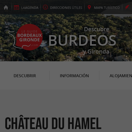
LA
AGENDA
DIRECCIONES
ÚTILES
MAPA
TURÍSTICO
Descubre
BURDEOS
y Gironda
DESCUBRIR
INFORMACIÓN
ALOJAMIE
Château du Hamel