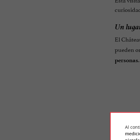
curiosidad
Un lugar
El Châtea
pueden or
personas
OPINI
Al cont
VIA
medici