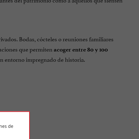
ivados. Bodas, cócteles o reuniones familiares
ibuciones que permiten
acoger entre 80 y 100
un entorno impregnado de historia.
iphTest
ines de
da y el