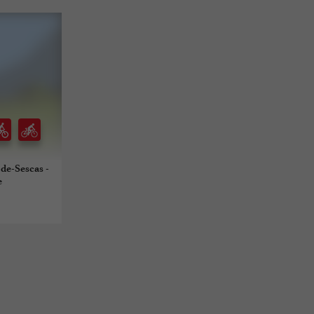
de-Sescas -
e