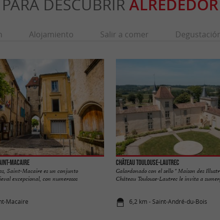
PARA DESCUBRIR
ALREDEDOR
n
Alojamiento
Salir a comer
Degustació
Saint-Macaire
Château Toulouse-Lautrec
s, Saint-Macaire es un conjunto
Galardonado con el sello " Maison des Illustr
ieval excepcional, con numerosos
Château Toulouse-Lautrec le invita a sumergi
int-Macaire
6,2 km - Saint-André-du-Bois