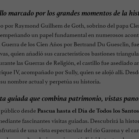
llo marcado por los grandes momentos de la hist
o por Raymond Guilhem de Goth, sobrino del papa Clement
esempeñando un papel fundamental en numerosos acontec
a Guerra de los Cien Años por Bertrand Du Guesclin, fu
vas, quien añadió sus característicos bastiones triangula
urante las Guerras de Religión, el castillo fue asediado a
ique IV, acompañado por Sully, quien se alojó allí. Desd
 su nombre actual y perpetúa su historia.
ta guiada que combina patrimonio, vistas pano
l público desde
Pascua hasta el Día de Todos los Santos
ediante fascinantes visitas guiadas. Descubrirá la histori
isfrutará de una vista espectacular del río Garona y el can
a, a la vez cultural e inmersiva, está dirigida tanto a lo