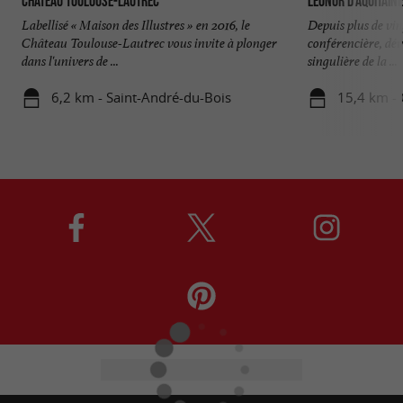
Château Toulouse-Lautrec
Léonor d'Aquitaine
Labellisé « Maison des Illustres » en 2016, le
Depuis plus de vi
Château Toulouse-Lautrec vous invite à plonger
conférencière, dé
dans l'univers de ...
singulière de la ...
6,2 km - Saint-André-du-Bois
15,4 km - 