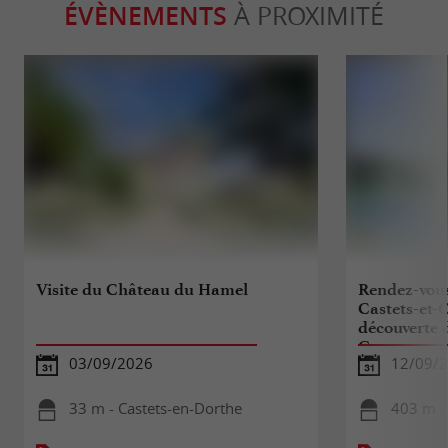
ÉVÈNEMENTS
À PROXIMITÉ
Visite du Château du Hamel
Rendez-vous
Castets-et-C
découverte d
Garonne
03/09/2026
12/09/
33 m - Castets-en-Dorthe
403 m -