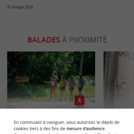
© Google 2026
BALADES
À PROXIMITÉ
GR6 en Gironde du Sud
Boucle vél
En continuant à naviguer, vous autorisez le dépôt de
(temporairement fermé)
Sescas -
cookies tiers à des fins de
mesure d'audience
.
433 m - Castets-en-Dorthe
554 m - 