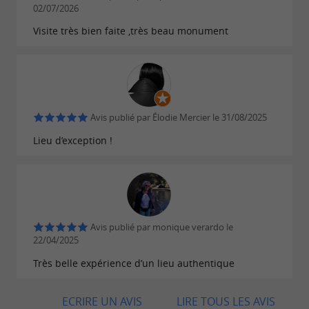
Gironde.
02/07/2026
Visite très bien faite ,très beau monument
Un lieu d’exception pour vos
événements privés
Le Château du Hamel propose également
la
pour des événements
location de ses espaces
Avis publié par Élodie Mercier le 31/08/2025
privés. Mariages, cocktails ou réunions
Lieu d’exception !
familiales peuvent être organisés dans ce cadre
historique, avec plusieurs configurations pour
. Une
accueillir entre 80 et 100 personnes
adresse rare pour vivre un moment unique dans
Avis publié par monique verardo le
un lieu chargé d’histoire.
22/04/2025
Très belle expérience d’un lieu authentique
ECRIRE UN AVIS
LIRE TOUS LES AVIS