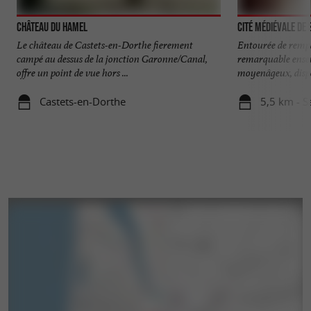
Château du Hamel
Cité médiévale de
Le château de Castets-en-Dorthe fierement
Entourée de rempa
campé au dessus de la jonction Garonne/Canal,
remarquable ense
offre un point de vue hors ...
moyenâgeux, dispo
Castets-en-Dorthe
5,5 km - S