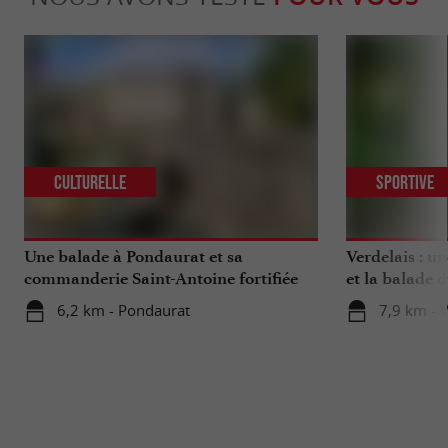
Culturelle
Sportive
Une balade à Pondaurat et sa
Verdelais : un
commanderie Saint-Antoine fortifiée
et la balade 
6,2 km - Pondaurat
7,9 km - V