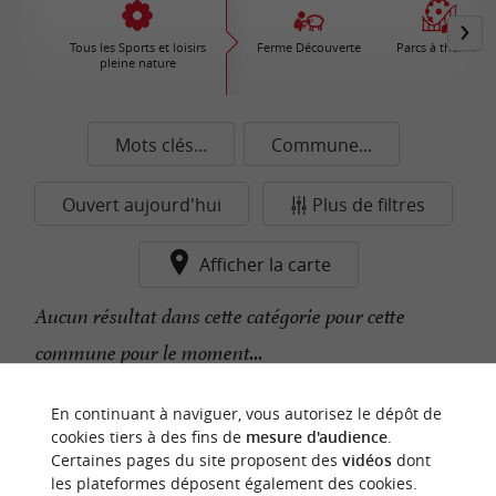
Tous les Sports et loisirs
Ferme Découverte
Parcs à thèmes
pleine nature
Mots clés...
Commune...
Ouvert aujourd'hui
Plus de filtres
Afficher la carte
Aucun résultat dans cette catégorie pour cette
commune pour le moment...
En continuant à naviguer, vous autorisez le dépôt de
n
o
t
e
c
o
u
p
e
c
o
e
u
cookies tiers à des fins de
mesure d'audience
.
r
d
r
Certaines pages du site proposent des
vidéos
dont
les plateformes déposent également des cookies.