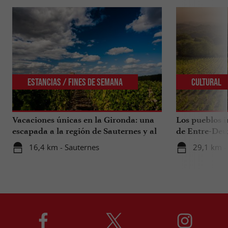
Estancias / Fines de Semana
Cultural
Vacaciones únicas en la Gironda: una
Los pueblos i
escapada a la región de Sauternes y al
de Entre-Deu
sur de la Gironda
16,4 km - Sauternes
29,1 km -