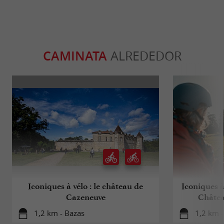
CAMINATA
ALREDEDOR
Iconiques à vélo : le château de
Iconiques à
Cazeneuve
Châtea
1,2 km - Bazas
1,2 km -