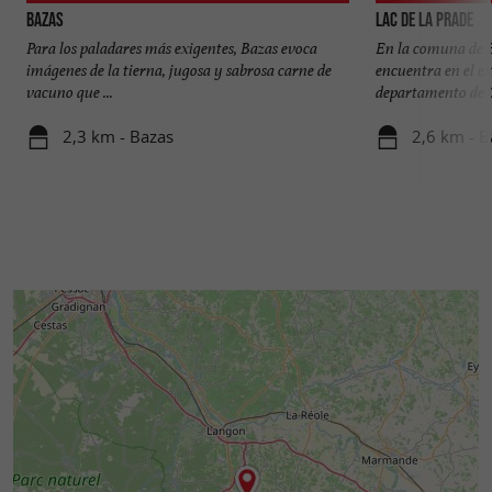
Bazas
Lac de la Prade
Para los paladares más exigentes, Bazas evoca
En la comuna de Ba
imágenes de la tierna, jugosa y sabrosa carne de
encuentra en el ex
vacuno que ...
departamento de G
2,3 km - Bazas
2,6 km - B