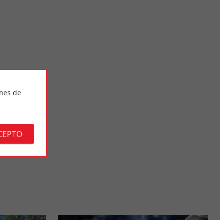
Plage du Gressier
legante de la
¡Una playa enorme, de 13 kilómetros de largo! No tendrás
ines de
er salvaje y ...
problema para encontrar un sitio donde extender tu ...
11,1 km - Le Porge
CEPTO