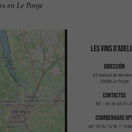
les en Le Porge
LES VINS D'ADEL
DIRECCIÓN
63 avenue de Bordea
33680 Le Porge
CONTACTOS
Tel. :
05 56 60 01 2
COORDENADAS GP
44° 52'32.72"N, 1° 4'4