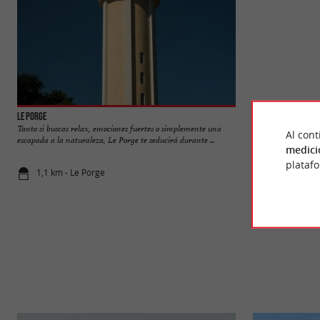
Le Porge
Le canal du Porge
Tanto si buscas relax, emociones fuertes o simplemente una
Al cont
escapada a la naturaleza, Le Porge te seducirá durante ...
medici
plataf
1,1 km - Le Porge
4,5 km - Le