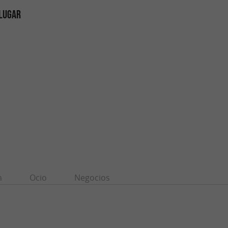
 LUGAR
n
Ocio
Negocios