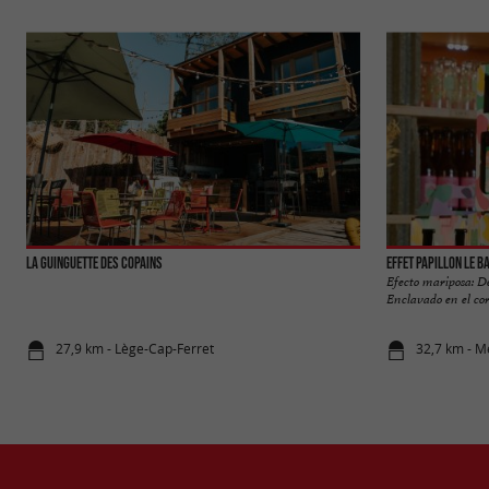
La Guinguette des Copains
Effet Papillon Le B
Efecto mariposa: De
Enclavado en el cor
27,9 km - Lège-Cap-Ferret
32,7 km - M