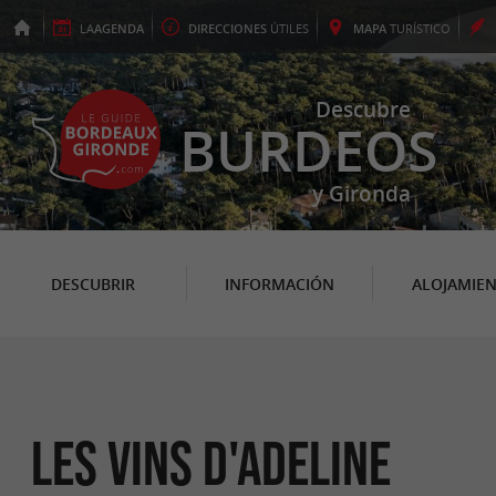
LA
AGENDA
DIRECCIONES
ÚTILES
MAPA
TURÍSTICO
Descubre
BURDEOS
y Gironda
DESCUBRIR
INFORMACIÓN
ALOJAMIE
Les Vins d'Adeline