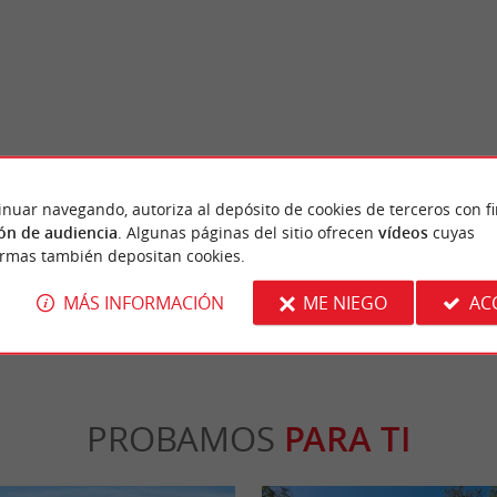
Lège-Cap-Ferret
Al igual que Arcachon, es el balneario más e
inuar navegando, autoriza al depósito de cookies de terceros con f
Gironda, pero ha logrado conservar su caráct
ón de audiencia
. Algunas páginas del sitio ofrecen
vídeos
cuyas
ormas también depositan cookies.
 Porge
10,4 km - Lège-Cap-Ferret
MÁS INFORMACIÓN
ME NIEGO
AC
PROBAMOS
PARA TI