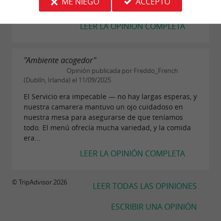
fabuloso, especialmente el filete. También fue el
ME NIEGO
ACCEPTO
cumpleaños de mi novia y sacaron una vela en...
LEER LA OPINIÓN COMPLETA
"Ambiente acogedor"
Opinión publicada por Freddo_French
(Dublín, Irlanda) el 11/09/2025
El Servicio era impecable — no hay largas esperas, y
nuestra camarera mantuvo un ojo cuidadoso en
nuestra mesa para asegurarse de que teníamos
todo. El menú ofrecía mucha variedad, y la comida
era...
LEER LA OPINIÓN COMPLETA
© TripAdvisor 2026
LEER TODAS LAS OPINIONES
ESCRIBIR UNA OPINIÓN