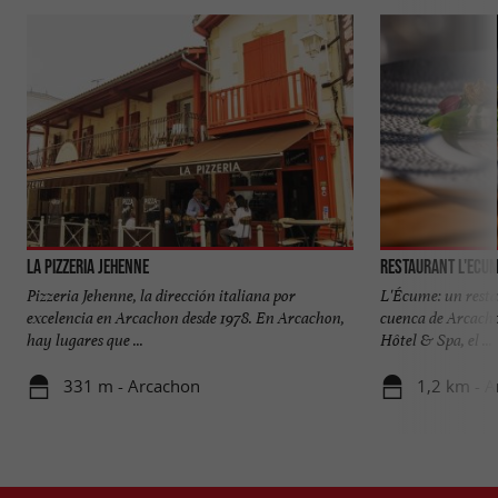
La Pizzeria Jehenne
Restaurant l'Ecum
Pizzeria Jehenne, la dirección italiana por
L'Écume: un restau
excelencia en Arcachon desde 1978. En Arcachon,
cuenca de Arcacho
hay lugares que ...
Hôtel & Spa, el ...
331 m - Arcachon
1,2 km - 