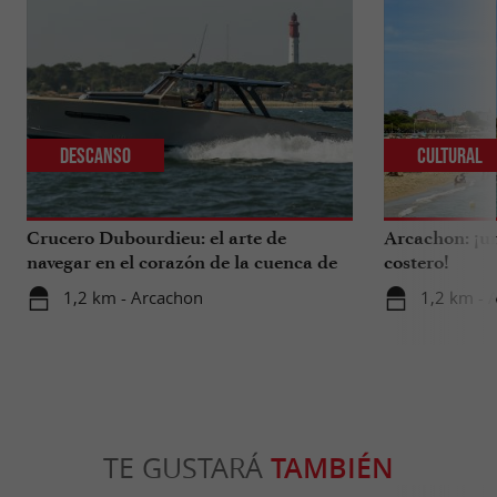
Descanso
Cultural
Crucero Dubourdieu: el arte de
Arcachon: ¡un
navegar en el corazón de la cuenca de
costero!
Arcachon.
1,2 km - Arcachon
1,2 km - 
TE GUSTARÁ
TAMBIÉN