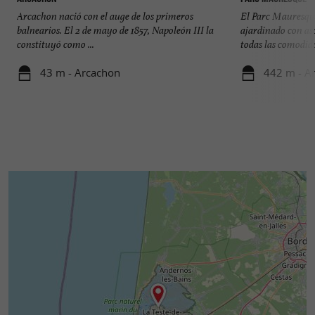
Arcachon nació con el auge de los primeros
El Parc Mauresqu
balnearios. El 2 de mayo de 1857, Napoleón III la
ajardinado con asc
constituyó como ...
todas las comodida
43 m - Arcachon
442 m - A