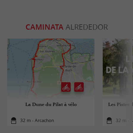
CAMINATA
ALREDEDOR
La Dune du Pilat à vélo
Les Pistes 
32 m - Arcachon
32 m - 