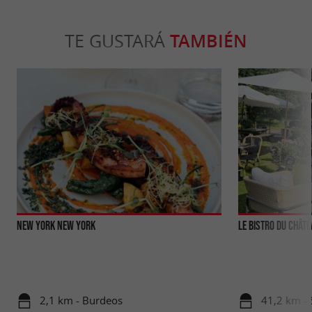
TE GUSTARÁ
TAMBIÉN
New York New York
Le Bistro du Chât
2,1 km - Burdeos
41,2 km - 