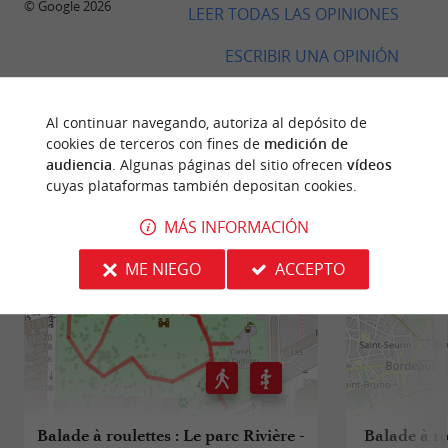
© Google 2026
LEER TODAS LAS OPINIONES
ESCRIBIR UNA OPINIÓN
Al continuar navegando, autoriza al depósito de
cookies de terceros con fines de
medición de
audiencia
. Algunas páginas del sitio ofrecen
vídeos
CAMINATA
ALREDEDOR
cuyas plataformas también depositan cookies.
MÁS INFORMACIÓN
ME NIEGO
ACCEPTO
Balade à roulettes : Le parc Rivière -
Balade à ro