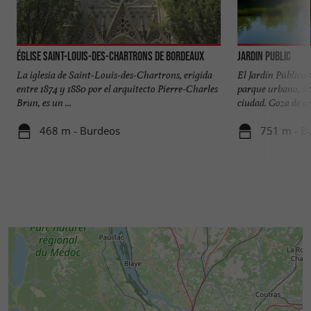
Église Saint-Louis-des-Chartrons de Bordeaux
Jardin public
La iglesia de Saint-Louis-des-Chartrons, erigida
El Jardín Público 
entre 1874 y 1880 por el arquitecto Pierre-Charles
parque urbano, sit
Brun, es un ...
ciudad. Goza de un
468 m - Burdeos
751 m - B