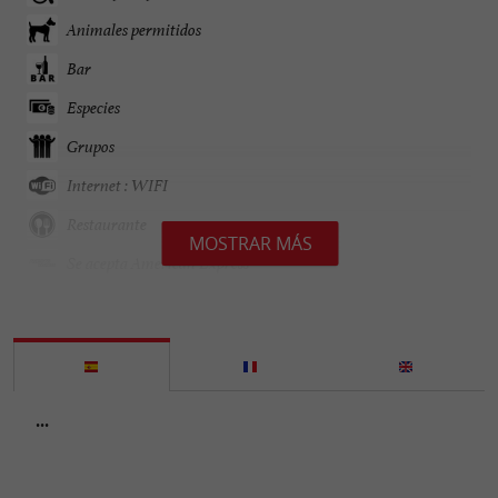
Animales permitidos
Bar
Especies
Grupos
Internet : WIFI
Restaurante
MOSTRAR MÁS
Se acepta American Express
Se habla Inglés
Tarjetas de Crédito admitidas
Terraza
...
Tickets Restaurante