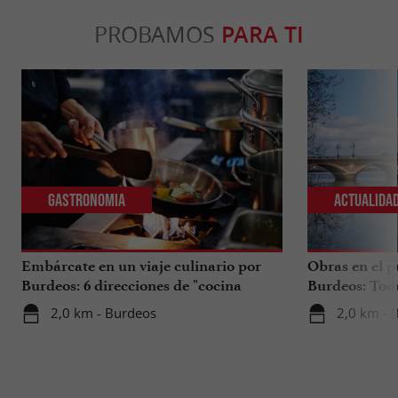
PROBAMOS
PARA TI
Gastronomia
Actualida
Embárcate en un viaje culinario por
Obras en el p
Burdeos: 6 direcciones de "cocina
Burdeos: Tod
internacional"
tus viajes en 
2,0 km - Burdeos
2,0 km - 