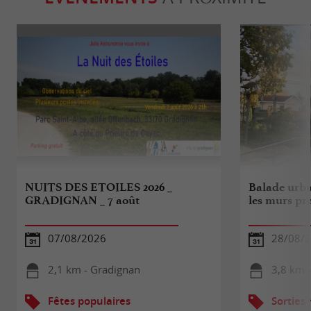
NUITS DES ETOILES 2026 _
Balade urba
GRADIGNAN _ 7 août
les murs pr
07/08/2026
28/08/
2,1 km - Gradignan
3,8 km 
Fêtes populaires
Sorties