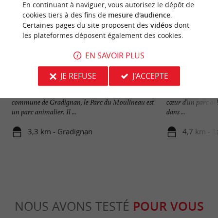
En continuant à naviguer, vous autorisez le dépôt de
cookies tiers à des fins de
mesure d'audience
.
Certaines pages du site proposent des
vidéos
dont
les plateformes déposent également des cookies.
EN SAVOIR PLUS
JE REFUSE
J'ACCEPTE
Parc René Canivenc, le Moulineau
Château de Thoua
Au sud de l’agglomération bordelaise, sur la
Le Château de Tho
commune de Gradignan, le Parc du Moulineau est
cœur d’un parc ar
un parc animalier. Il ...
dans ...
3,3 km - Gradignan
4,7 km - T
NOUS AVONS TESTÉ
POUR VOUS