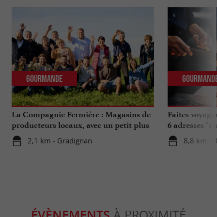
Gourmande
Gourmand
La Compagnie Fermière : Magasins de
Faites voyage
producteurs locaux, avec un petit plus
6 adresses "c
...
2,1 km - Gradignan
8,8 km - 
ÉVÈNEMENTS
À PROXIMITÉ